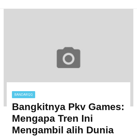
BANDARQQ
Bangkitnya Pkv Games:
Mengapa Tren Ini
Mengambil alih Dunia