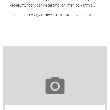
keberuntungan, dan keterampilan, menjadikannya….
POSTED ON
JULY 22, 2026
BY
ADMIN@HIMADRIGROUP.COM