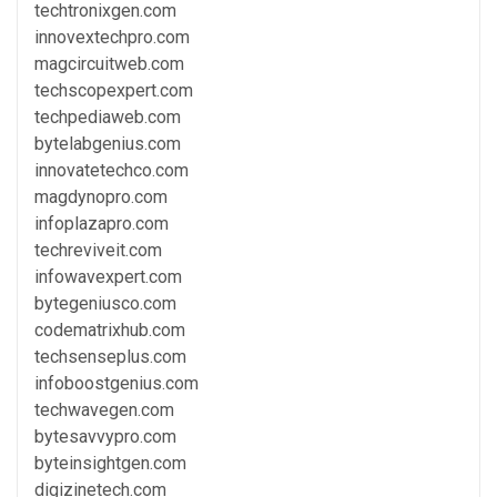
techtronixgen.com
innovextechpro.com
magcircuitweb.com
techscopexpert.com
techpediaweb.com
bytelabgenius.com
innovatetechco.com
magdynopro.com
infoplazapro.com
techreviveit.com
infowavexpert.com
bytegeniusco.com
codematrixhub.com
techsenseplus.com
infoboostgenius.com
techwavegen.com
bytesavvypro.com
byteinsightgen.com
digizinetech.com