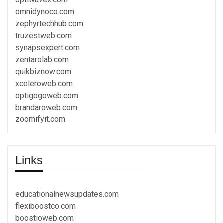
omnidynoco.com
zephyrtechhub.com
truzestweb.com
synapsexpert.com
zentarolab.com
quikbiznow.com
xceleroweb.com
optigogoweb.com
brandaroweb.com
zoomifyit.com
Links
educationalnewsupdates.com
flexiboostco.com
boostioweb.com