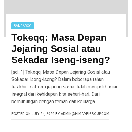
BANDARQQ
Tokeqq: Masa Depan
Jejaring Sosial atau
Sekadar Iseng-iseng?
[ad_1] Tokeqq: Masa Depan Jejaring Sosial atau
Sekadar Iseng-iseng? Dalam beberapa tahun
terakhir, platform jejaring sosial telah menjadi bagian
integral dari kehidupan kita sehari-hari. Dari
berhubungan dengan teman dan keluarga….
POSTED ON
JULY 24, 2026
BY
ADMIN@HIMADRIGROUP.COM