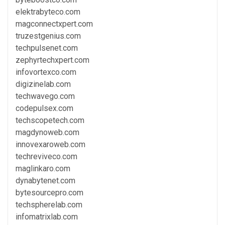
elektrabyteco.com
magconnectxpert.com
truzestgenius.com
techpulsenet.com
zephyrtechxpert.com
infovortexco.com
digizinelab.com
techwavego.com
codepulsex.com
techscopetech.com
magdynoweb.com
innovexaroweb.com
techreviveco.com
maglinkaro.com
dynabytenet.com
bytesourcepro.com
techspherelab.com
infomatrixlab.com