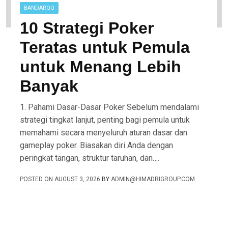
BANDARQQ
10 Strategi Poker
Teratas untuk Pemula
untuk Menang Lebih
Banyak
1. Pahami Dasar-Dasar Poker Sebelum mendalami
strategi tingkat lanjut, penting bagi pemula untuk
memahami secara menyeluruh aturan dasar dan
gameplay poker. Biasakan diri Anda dengan
peringkat tangan, struktur taruhan, dan….
POSTED ON
AUGUST 3, 2026
BY
ADMIN@HIMADRIGROUP.COM