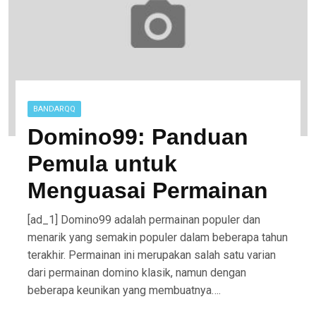
BANDARQQ
Domino99: Panduan
Pemula untuk
Menguasai Permainan
[ad_1] Domino99 adalah permainan populer dan
menarik yang semakin populer dalam beberapa tahun
terakhir. Permainan ini merupakan salah satu varian
dari permainan domino klasik, namun dengan
beberapa keunikan yang membuatnya….