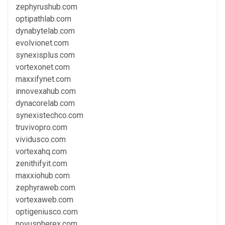
zephyrushub.com
optipathlab.com
dynabytelab.com
evolvionet.com
synexisplus.com
vortexonet.com
maxxifynet.com
innovexahub.com
dynacorelab.com
synexistechco.com
truvivopro.com
vividusco.com
vortexahq.com
zenithifyit.com
maxxiohub.com
zephyraweb.com
vortexaweb.com
optigeniusco.com
novuspherex.com