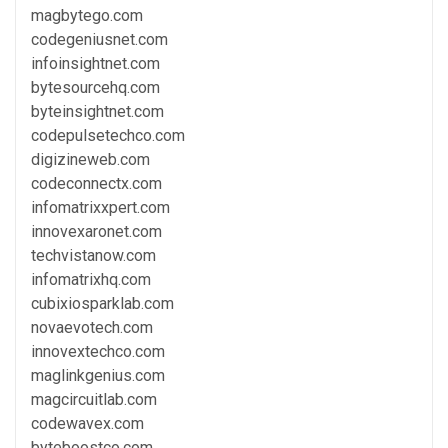
magbytego.com
codegeniusnet.com
infoinsightnet.com
bytesourcehq.com
byteinsightnet.com
codepulsetechco.com
digizineweb.com
codeconnectx.com
infomatrixxpert.com
innovexaronet.com
techvistanow.com
infomatrixhq.com
cubixiosparklab.com
novaevotech.com
innovextechco.com
maglinkgenius.com
magcircuitlab.com
codewavex.com
byteboostco.com