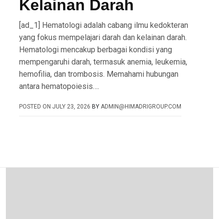
Kelainan Darah
[ad_1] Hematologi adalah cabang ilmu kedokteran
yang fokus mempelajari darah dan kelainan darah.
Hematologi mencakup berbagai kondisi yang
mempengaruhi darah, termasuk anemia, leukemia,
hemofilia, dan trombosis. Memahami hubungan
antara hematopoiesis….
POSTED ON
JULY 23, 2026
BY
ADMIN@HIMADRIGROUP.COM