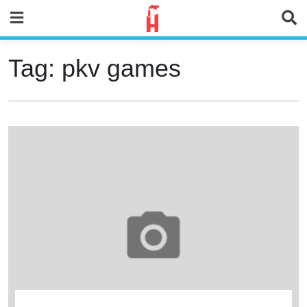
Skip
to
content
Tag:
pkv games