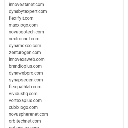
innovestanet.com
dynabytexpert.com
flexifyit.com
maxxiogo.com
novusgotech.com
nextronnet.com
dynamoxco.com
zenturogen.com
innovexaweb.com
brandioplus.com
dynawebpro.com
synapsegen.com
flexipathlab.com
vividushq.com
vortexaplus.com
cubixiogo.com
novuspherenet.com
orbitechnet.com
optiwavex.com