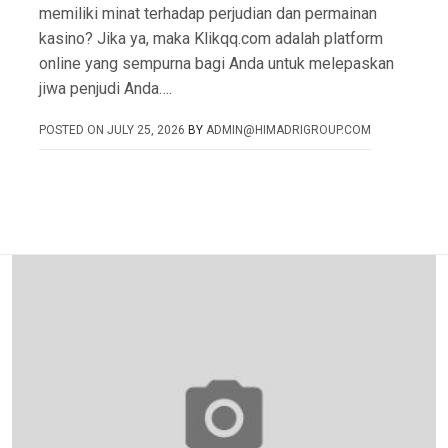
memiliki minat terhadap perjudian dan permainan
kasino? Jika ya, maka Klikqq.com adalah platform
online yang sempurna bagi Anda untuk melepaskan
jiwa penjudi Anda….
POSTED ON
JULY 25, 2026
BY
ADMIN@HIMADRIGROUP.COM