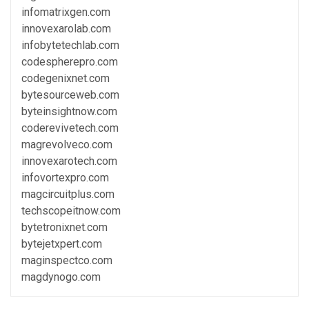
infomatrixgen.com
innovexarolab.com
infobytetechlab.com
codespherepro.com
codegenixnet.com
bytesourceweb.com
byteinsightnow.com
coderevivetech.com
magrevolveco.com
innovexarotech.com
infovortexpro.com
magcircuitplus.com
techscopeitnow.com
bytetronixnet.com
bytejetxpert.com
maginspectco.com
magdynogo.com