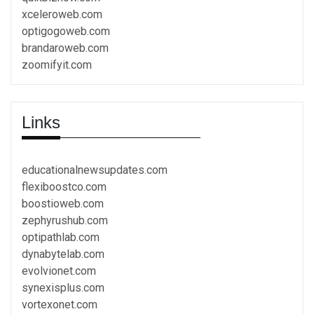
xceleroweb.com
optigogoweb.com
brandaroweb.com
zoomifyit.com
Links
educationalnewsupdates.com
flexiboostco.com
boostioweb.com
zephyrushub.com
optipathlab.com
dynabytelab.com
evolvionet.com
synexisplus.com
vortexonet.com