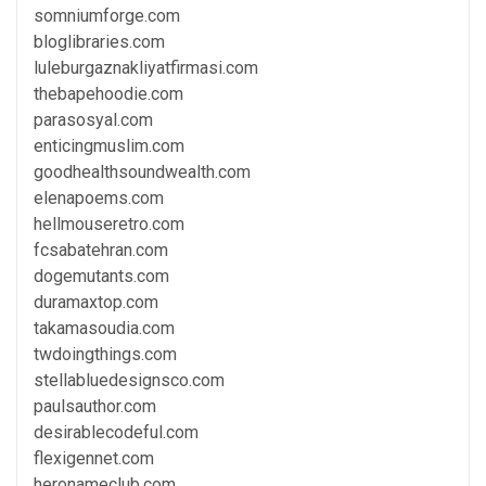
somniumforge.com
bloglibraries.com
luleburgaznakliyatfirmasi.com
thebapehoodie.com
parasosyal.com
enticingmuslim.com
goodhealthsoundwealth.com
elenapoems.com
hellmouseretro.com
fcsabatehran.com
dogemutants.com
duramaxtop.com
takamasoudia.com
twdoingthings.com
stellabluedesignsco.com
paulsauthor.com
desirablecodeful.com
flexigennet.com
heronameclub.com