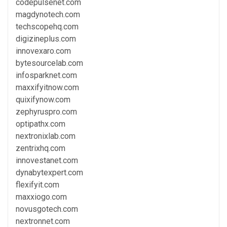
codepulsenet.com
magdynotech.com
techscopehq.com
digizineplus.com
innovexaro.com
bytesourcelab.com
infosparknet.com
maxxifyitnow.com
quixifynow.com
zephyruspro.com
optipathx.com
nextronixlab.com
zentrixhq.com
innovestanet.com
dynabytexpert.com
flexifyit.com
maxxiogo.com
novusgotech.com
nextronnet.com