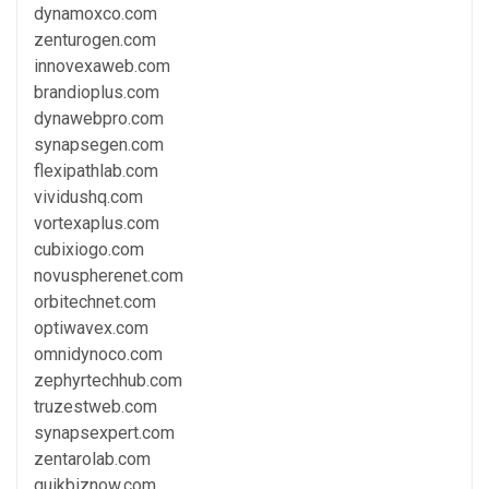
dynamoxco.com
zenturogen.com
innovexaweb.com
brandioplus.com
dynawebpro.com
synapsegen.com
flexipathlab.com
vividushq.com
vortexaplus.com
cubixiogo.com
novuspherenet.com
orbitechnet.com
optiwavex.com
omnidynoco.com
zephyrtechhub.com
truzestweb.com
synapsexpert.com
zentarolab.com
quikbiznow.com