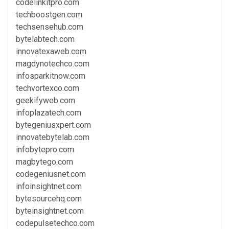
codelinkitpro.com
techboostgen.com
techsensehub.com
bytelabtech.com
innovatexaweb.com
magdynotechco.com
infosparkitnow.com
techvortexco.com
geekifyweb.com
infoplazatech.com
bytegeniusxpert.com
innovatebytelab.com
infobytepro.com
magbytego.com
codegeniusnet.com
infoinsightnet.com
bytesourcehq.com
byteinsightnet.com
codepulsetechco.com