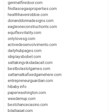
genmatfiredoor.com
findlascegasproperties.com
healthhavenrobbie.com
donanddonnadesigns.com
eagleoneconstructiontx.com
equiflexvitality.com
onlylovesg.com
activedesenvolvimento.com
dailyhubpages.com
idnplaysbobet.com
sattakingvikidadacall.com
bestbolaslotgames.com
sattamatkafixedgamehere.com
entrepreneurguardian.com
hibaby.info
paperwashington.com
weedemup.com
bestchancecasino.com
bilalliaqat.com