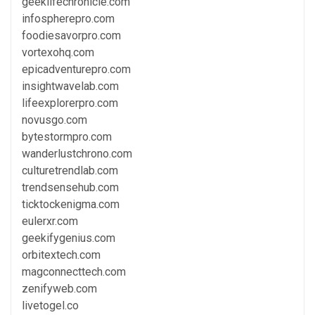
geeklifechronicle.com
infospherepro.com
foodiesavorpro.com
vortexohq.com
epicadventurepro.com
insightwavelab.com
lifeexplorerpro.com
novusgo.com
bytestormpro.com
wanderlustchrono.com
culturetrendlab.com
trendsensehub.com
ticktockenigma.com
eulerxr.com
geekifygenius.com
orbitextech.com
magconnecttech.com
zenifyweb.com
livetogel.co