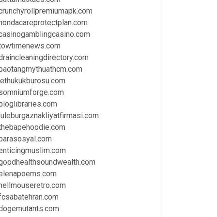
crunchyrollpremiumapk.com
hondacareprotectplan.com
casinogamblingcasino.com
towtimenews.com
draincleaningdirectory.com
baotangmythuathcm.com
jethukukburosu.com
somniumforge.com
bloglibraries.com
luleburgaznakliyatfirmasi.com
thebapehoodie.com
parasosyal.com
enticingmuslim.com
goodhealthsoundwealth.com
elenapoems.com
hellmouseretro.com
fcsabatehran.com
dogemutants.com