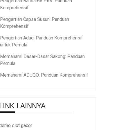
Pengertian Bandar66 PKV: Panduan
Komprehensif
Pengertian Capsa Susun: Panduan
Komprehensif
Pengertian Aduq: Panduan Komprehensif
untuk Pemula
Memahami Dasar-Dasar Sakong: Panduan
Pemula
Memahami ADUQQ: Panduan Komprehensif
LINK LAINNYA
demo slot gacor