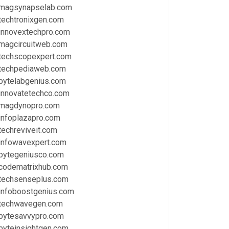
magsynapselab.com
techtronixgen.com
innovextechpro.com
magcircuitweb.com
techscopexpert.com
techpediaweb.com
bytelabgenius.com
innovatetechco.com
magdynopro.com
infoplazapro.com
techreviveit.com
infowavexpert.com
bytegeniusco.com
codematrixhub.com
techsenseplus.com
infoboostgenius.com
techwavegen.com
bytesavvypro.com
byteinsightgen.com