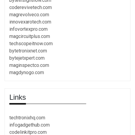
byteinsightnow.com
coderevivetech.com
magrevolveco.com
innovexarotech.com
infovortexpro.com
magcircuitplus.com
techscopeitnow.com
bytetronixnet.com
bytejetxpert.com
maginspectco.com
magdynogo.com
Links
techtronixhq.com
infogadgethub.com
codelinkitpro.com