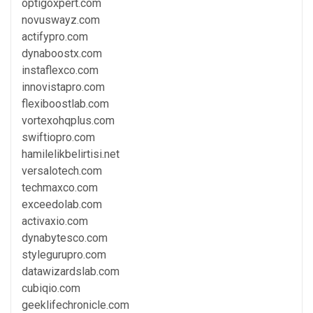
optigoxpert.com
novuswayz.com
actifypro.com
dynaboostx.com
instaflexco.com
innovistapro.com
flexiboostlab.com
vortexohqplus.com
swiftiopro.com
hamilelikbelirtisi.net
versalotech.com
techmaxco.com
exceedolab.com
activaxio.com
dynabytesco.com
stylegurupro.com
datawizardslab.com
cubiqio.com
geeklifechronicle.com