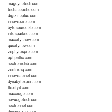
magdynotech.com
techscopehq.com
digizineplus.com
innovexaro.com
bytesourcelab.com
infosparknet.com
maxxifyitnow.com
quixifynow.com
zephyruspro.com
optipathx.com
nextronixlab.com
zentrixhq.com
innovestanet.com
dynabytexpert.com
flexifyit.com
maxxiogo.com
novusgotech.com
nextronnet.com
dynamoxco.com