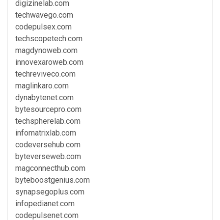
digizinelab.com
techwavego.com
codepulsex.com
techscopetech.com
magdynoweb.com
innovexaroweb.com
techreviveco.com
maglinkaro.com
dynabytenet.com
bytesourcepro.com
techspherelab.com
infomatrixlab.com
codeversehub.com
byteverseweb.com
magconnecthub.com
byteboostgenius.com
synapsegoplus.com
infopedianet.com
codepulsenet.com