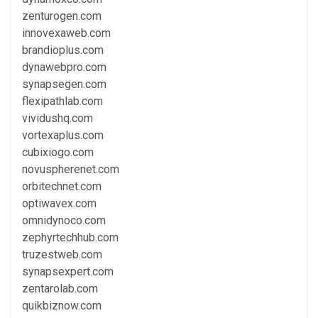
zenturogen.com
innovexaweb.com
brandioplus.com
dynawebpro.com
synapsegen.com
flexipathlab.com
vividushq.com
vortexaplus.com
cubixiogo.com
novuspherenet.com
orbitechnet.com
optiwavex.com
omnidynoco.com
zephyrtechhub.com
truzestweb.com
synapsexpert.com
zentarolab.com
quikbiznow.com