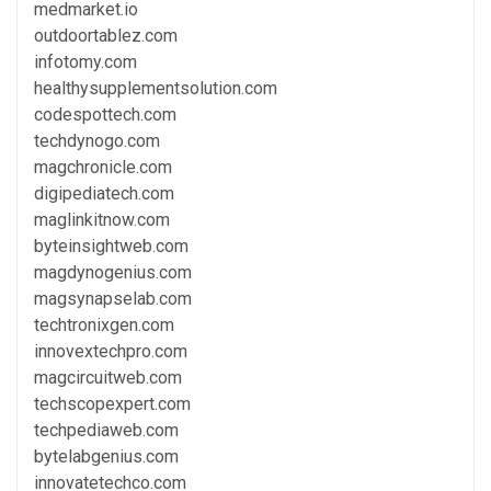
medmarket.io
outdoortablez.com
infotomy.com
healthysupplementsolution.com
codespottech.com
techdynogo.com
magchronicle.com
digipediatech.com
maglinkitnow.com
byteinsightweb.com
magdynogenius.com
magsynapselab.com
techtronixgen.com
innovextechpro.com
magcircuitweb.com
techscopexpert.com
techpediaweb.com
bytelabgenius.com
innovatetechco.com