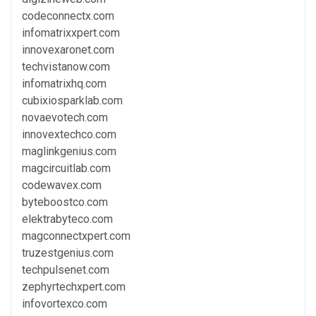
codeconnectx.com
infomatrixxpert.com
innovexaronet.com
techvistanow.com
infomatrixhq.com
cubixiosparklab.com
novaevotech.com
innovextechco.com
maglinkgenius.com
magcircuitlab.com
codewavex.com
byteboostco.com
elektrabyteco.com
magconnectxpert.com
truzestgenius.com
techpulsenet.com
zephyrtechxpert.com
infovortexco.com