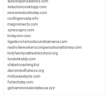
autodispensadores.com
inductioncooktopp.com
newsmedicaltoday.com
roofingnevada.info
magconnectx.com
synexispro.com
holayomi.com
ligadeciclismodecundinamarca.com
nashvilleworkerscompensationattorney.com
holyfamilycathedralschool.org
londonkiddy.com
ufabetcoaching.biz
davismindfulness.org
millionairebyte.com
fortechday.com
getcaminorealestateusa.xyz