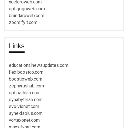
xceleroweb.com
optigogoweb.com
brandaroweb.com
zoomifyit.com
Links
educationalnewsupdates.com
flexiboostco.com
boostioweb.com
zephyrushub.com
optipathlab.com
dynabytelab.com
evolvionet.com
synexisplus.com
vortexonet.com
maxxifynet.com