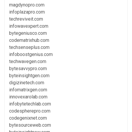
magdynopro.com
infoplazapro.com
techreviveit.com
infowavexpert.com
bytegeniusco.com
codematrixhub.com
techsenseplus.com
infoboostgenius.com
techwavegen.com
bytesavvypro.com
byteinsightgen.com
digizinetech.com
infomatrixgen.com
innovexarolab.com
infobytetechlab.com
codespherepro.com
codegenixnet.com
bytesourceweb.com