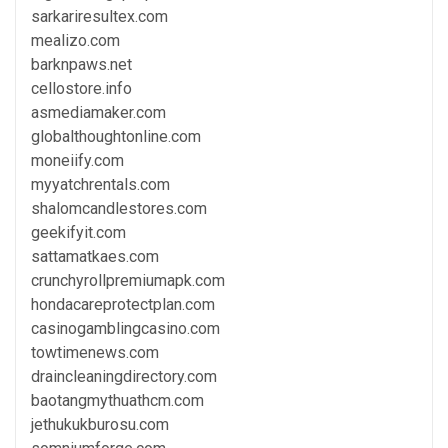
sarkariresultex.com
mealizo.com
barknpaws.net
cellostore.info
asmediamaker.com
globalthoughtonline.com
moneiify.com
myyatchrentals.com
shalomcandlestores.com
geekifyit.com
sattamatkaes.com
crunchyrollpremiumapk.com
hondacareprotectplan.com
casinogamblingcasino.com
towtimenews.com
draincleaningdirectory.com
baotangmythuathcm.com
jethukukburosu.com