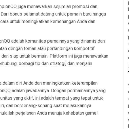
ampionQQ juga menawarkan sejumlah promosi dan
 Dari bonus selamat datang untuk pemain baru hingga
ak cara untuk meningkatkan kemenangan Anda dan
ionQQ adalah komunitas pemainnya yang dinamis dan
atan dengan teman atau pertandingan kompetitif
 dan siap untuk bermain. Platform ini juga menawarkan
hubung, berbagi tip dan strategi, dan menjalin
ra dalam diri Anda dan meningkatkan keterampilan
ionQQ adalah jawabannya. Dengan permainannya yang
nitas yang aktif, ini adalah tempat yang tepat untuk
diri, dan bersenang-senang saat melakukannya.
ulailah perjalanan Anda menuju kehebatan game!