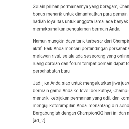
Selain pilihan permainannya yang beragam, Ch
bonus menarik untuk dimanfaatkan para pemain.
hadiah loyalitas untuk anggota lama, ada bany
memaksimalkan pengalaman bermain Anda.
Namun mungkin daya tarik terbesar dari Champ
aktif. Baik Anda mencari pertandingan persahab
melawan rival, selalu ada seseorang yang online
ruang obrolan dan forum tempat pemain dapat ter
persahabatan baru.
Jadi jika Anda siap untuk mengeluarkan jiwa jua
bermain game Anda ke level berikutnya, Champ
menarik, kebijakan permainan yang adil, dan komu
menguji keterampilan Anda, menantang diri sen
Bergabunglah dengan ChampionQQ hari ini dan m
[ad_2]