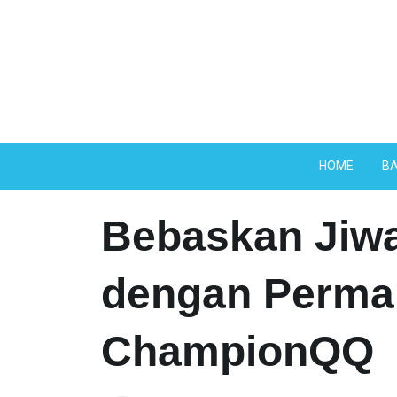
Skip
to
content
Daftar S
HOME
B
Gacor 
Bebaskan Jiw
dengan Perma
ChampionQQ