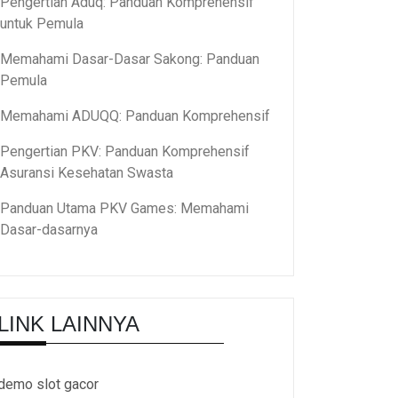
Pengertian Aduq: Panduan Komprehensif
untuk Pemula
Memahami Dasar-Dasar Sakong: Panduan
Pemula
Memahami ADUQQ: Panduan Komprehensif
Pengertian PKV: Panduan Komprehensif
Asuransi Kesehatan Swasta
Panduan Utama PKV Games: Memahami
Dasar-dasarnya
LINK LAINNYA
demo slot gacor