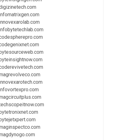
digizinetech.com
infomatrixgen.com
innovexarolab.com
infobytetechlab.com
codespherepro.com
codegenixnet.com
bytesourceweb.com
byteinsightnow.com
coderevivetech.com
magrevolveco.com
innovexarotech.com
infovortexpro.com
magcircuitplus.com
techscopeitnow.com
bytetronixnet.com
bytejetxpert.com
maginspectco.com
magdynogo.com