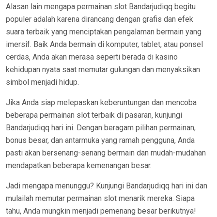
Alasan lain mengapa permainan slot Bandarjudiqq begitu
populer adalah karena dirancang dengan grafis dan efek
suara terbaik yang menciptakan pengalaman bermain yang
imersif. Baik Anda bermain di komputer, tablet, atau ponsel
cerdas, Anda akan merasa seperti berada di kasino
kehidupan nyata saat memutar gulungan dan menyaksikan
simbol menjadi hidup.
Jika Anda siap melepaskan keberuntungan dan mencoba
beberapa permainan slot terbaik di pasaran, kunjungi
Bandarjudiqq hari ini. Dengan beragam pilihan permainan,
bonus besar, dan antarmuka yang ramah pengguna, Anda
pasti akan bersenang-senang bermain dan mudah-mudahan
mendapatkan beberapa kemenangan besar.
Jadi mengapa menunggu? Kunjungi Bandarjudiqq hari ini dan
mulailah memutar permainan slot menarik mereka. Siapa
tahu, Anda mungkin menjadi pemenang besar berikutnya!