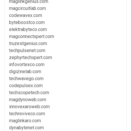
maglinkgenius.com
magcircuitlab.com
codewavex.com
byteboostco.com
elektrabyteco.com
magconnectxpert.com
truzestgenius.com
techpulsenet.com
zephyrtechxpert.com
infovortexco.com
digizinelab.com
techwavego.com
codepulsex.com
techscopetech.com
magdynoweb.com
innovexaroweb.com
techreviveco.com
maglinkaro.com
dynabytenet.com