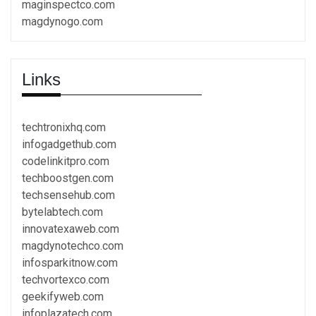
maginspectco.com
magdynogo.com
Links
techtronixhq.com
infogadgethub.com
codelinkitpro.com
techboostgen.com
techsensehub.com
bytelabtech.com
innovatexaweb.com
magdynotechco.com
infosparkitnow.com
techvortexco.com
geekifyweb.com
infoplazatech.com