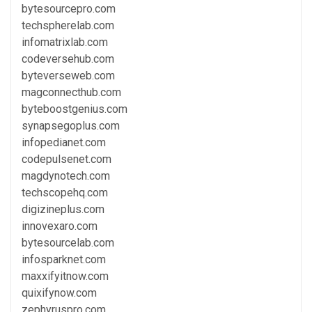
bytesourcepro.com
techspherelab.com
infomatrixlab.com
codeversehub.com
byteverseweb.com
magconnecthub.com
byteboostgenius.com
synapsegoplus.com
infopedianet.com
codepulsenet.com
magdynotech.com
techscopehq.com
digizineplus.com
innovexaro.com
bytesourcelab.com
infosparknet.com
maxxifyitnow.com
quixifynow.com
zephyruspro.com