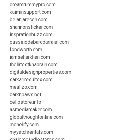
dreamrummypro.com
kaiminsupport.com
belanjareceh.com
shannonsticker.com
insprationbuzz.com
passeiodebarcoarraial.com
fondworth.com
iamseharkhan.com
thelatestkhabrain.com
digitaldesignproperties.com
sarkariresultex.com
mealizo.com
barknpaws.net
cellostore.info
asmediamaker.com
globalthoughtonline.com
moneiify.com
myyatchrentals.com
shalomcandlestores.com