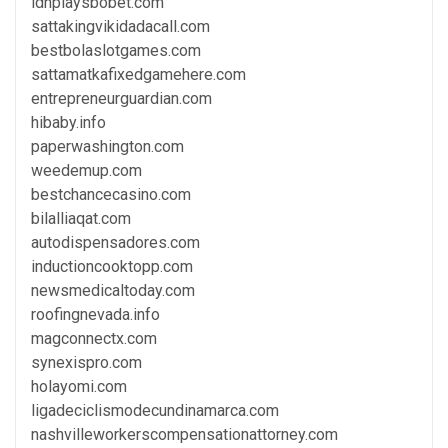
idnplaysbobet.com
sattakingvikidadacall.com
bestbolaslotgames.com
sattamatkafixedgamehere.com
entrepreneurguardian.com
hibaby.info
paperwashington.com
weedemup.com
bestchancecasino.com
bilalliaqat.com
autodispensadores.com
inductioncooktopp.com
newsmedicaltoday.com
roofingnevada.info
magconnectx.com
synexispro.com
holayomi.com
ligadeciclismodecundinamarca.com
nashvilleworkerscompensationattorney.com