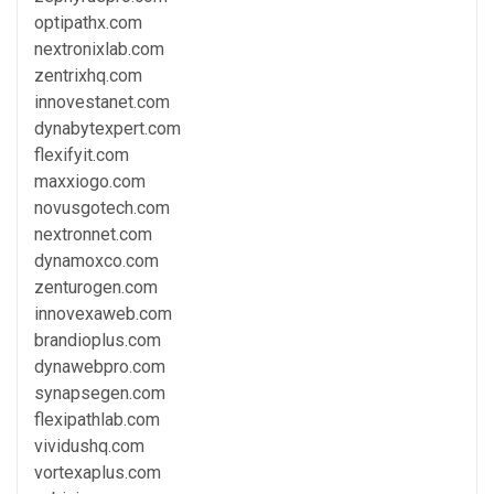
optipathx.com
nextronixlab.com
zentrixhq.com
innovestanet.com
dynabytexpert.com
flexifyit.com
maxxiogo.com
novusgotech.com
nextronnet.com
dynamoxco.com
zenturogen.com
innovexaweb.com
brandioplus.com
dynawebpro.com
synapsegen.com
flexipathlab.com
vividushq.com
vortexaplus.com