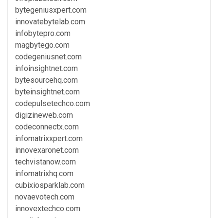
bytegeniusxpert.com
innovatebytelab.com
infobytepro.com
magbytego.com
codegeniusnet.com
infoinsightnet.com
bytesourcehq.com
byteinsightnet.com
codepulsetechco.com
digizineweb.com
codeconnectx.com
infomatrixxpert.com
innovexaronet.com
techvistanow.com
infomatrixhq.com
cubixiosparklab.com
novaevotech.com
innovextechco.com