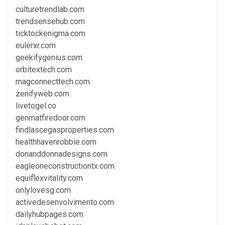
culturetrendlab.com
trendsensehub.com
ticktockenigma.com
eulerxr.com
geekifygenius.com
orbitextech.com
magconnecttech.com
zenifyweb.com
livetogel.co
genmatfiredoor.com
findlascegasproperties.com
healthhavenrobbie.com
donanddonnadesigns.com
eagleoneconstructiontx.com
equiflexvitality.com
onlylovesg.com
activedesenvolvimento.com
dailyhubpages.com