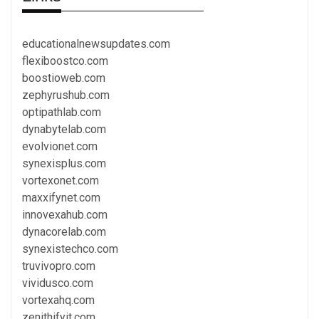
educationalnewsupdates.com
flexiboostco.com
boostioweb.com
zephyrushub.com
optipathlab.com
dynabytelab.com
evolvionet.com
synexisplus.com
vortexonet.com
maxxifynet.com
innovexahub.com
dynacorelab.com
synexistechco.com
truvivopro.com
vividusco.com
vortexahq.com
zenithifyit.com