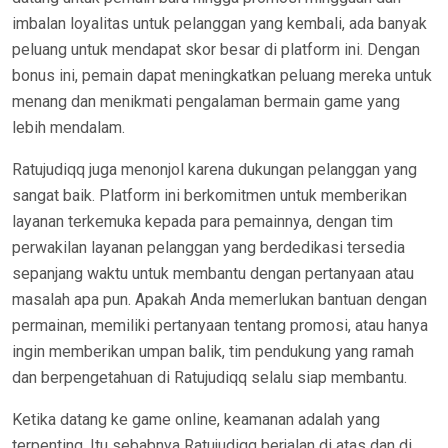
imbalan loyalitas untuk pelanggan yang kembali, ada banyak
peluang untuk mendapat skor besar di platform ini. Dengan
bonus ini, pemain dapat meningkatkan peluang mereka untuk
menang dan menikmati pengalaman bermain game yang
lebih mendalam.
Ratujudiqq juga menonjol karena dukungan pelanggan yang
sangat baik. Platform ini berkomitmen untuk memberikan
layanan terkemuka kepada para pemainnya, dengan tim
perwakilan layanan pelanggan yang berdedikasi tersedia
sepanjang waktu untuk membantu dengan pertanyaan atau
masalah apa pun. Apakah Anda memerlukan bantuan dengan
permainan, memiliki pertanyaan tentang promosi, atau hanya
ingin memberikan umpan balik, tim pendukung yang ramah
dan berpengetahuan di Ratujudiqq selalu siap membantu.
Ketika datang ke game online, keamanan adalah yang
terpenting. Itu sebabnya Ratujudiqq berjalan di atas dan di