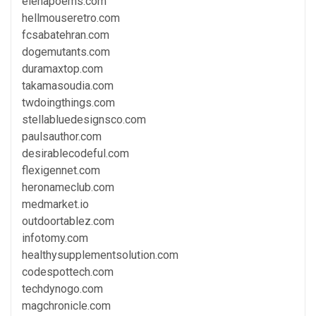
elenapoems.com
hellmouseretro.com
fcsabatehran.com
dogemutants.com
duramaxtop.com
takamasoudia.com
twdoingthings.com
stellabluedesignsco.com
paulsauthor.com
desirablecodeful.com
flexigennet.com
heronameclub.com
medmarket.io
outdoortablez.com
infotomy.com
healthysupplementsolution.com
codespottech.com
techdynogo.com
magchronicle.com