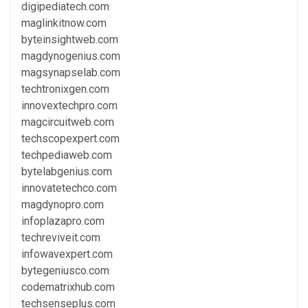
digipediatech.com
maglinkitnow.com
byteinsightweb.com
magdynogenius.com
magsynapselab.com
techtronixgen.com
innovextechpro.com
magcircuitweb.com
techscopexpert.com
techpediaweb.com
bytelabgenius.com
innovatetechco.com
magdynopro.com
infoplazapro.com
techreviveit.com
infowavexpert.com
bytegeniusco.com
codematrixhub.com
techsenseplus.com