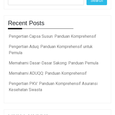
Search
a
t
i
Recent Posts
o
Pengertian Capsa Susun: Panduan Komprehensif
n
Pengertian Aduq: Panduan Komprehensif untuk
Pemula
Memahami Dasar-Dasar Sakong: Panduan Pemula
Memahami ADUQQ: Panduan Komprehensif
Pengertian PKV: Panduan Komprehensif Asuransi
Kesehatan Swasta