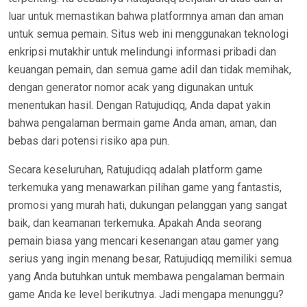
luar untuk memastikan bahwa platformnya aman dan aman
untuk semua pemain. Situs web ini menggunakan teknologi
enkripsi mutakhir untuk melindungi informasi pribadi dan
keuangan pemain, dan semua game adil dan tidak memihak,
dengan generator nomor acak yang digunakan untuk
menentukan hasil. Dengan Ratujudiqq, Anda dapat yakin
bahwa pengalaman bermain game Anda aman, aman, dan
bebas dari potensi risiko apa pun.
Secara keseluruhan, Ratujudiqq adalah platform game
terkemuka yang menawarkan pilihan game yang fantastis,
promosi yang murah hati, dukungan pelanggan yang sangat
baik, dan keamanan terkemuka. Apakah Anda seorang
pemain biasa yang mencari kesenangan atau gamer yang
serius yang ingin menang besar, Ratujudiqq memiliki semua
yang Anda butuhkan untuk membawa pengalaman bermain
game Anda ke level berikutnya. Jadi mengapa menunggu?