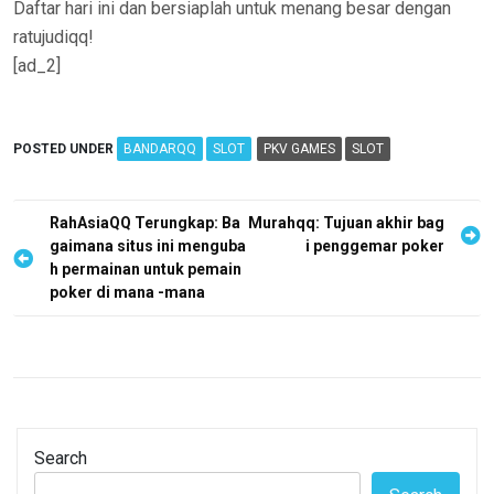
Daftar hari ini dan bersiaplah untuk menang besar dengan
ratujudiqq!
[ad_2]
POSTED UNDER
BANDARQQ
SLOT
PKV GAMES
SLOT
P
RahAsiaQQ Terungkap: Ba
Murahqq: Tujuan akhir bag
gaimana situs ini menguba
i penggemar poker
o
h permainan untuk pemain
s
poker di mana -mana
t
n
a
v
i
Search
g