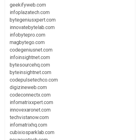
geekifyweb.com
infoplazatech.com
bytegeniusxpert.com
innovatebytelab.com
infobytepro.com
magbytego.com
codegeniusnet.com
infoinsightnet.com
bytesourcehq.com
byteinsightnet.com
codepulsetechco.com
digizineweb.com
codeconnectx.com
infomatrixxpert.com
innovexaronet.com
techvistanow.com
infomatrixhq.com
cubixiosparklab.com
novaevotech.com