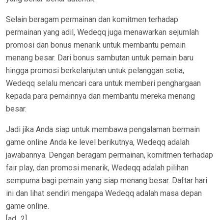
Selain beragam permainan dan komitmen terhadap
permainan yang adil, Wedeqq juga menawarkan sejumlah
promosi dan bonus menarik untuk membantu pemain
menang besar. Dari bonus sambutan untuk pemain baru
hingga promosi berkelanjutan untuk pelanggan setia,
Wedeqq selalu mencari cara untuk memberi penghargaan
kepada para pemainnya dan membantu mereka menang
besar.
Jadi jika Anda siap untuk membawa pengalaman bermain
game online Anda ke level berikutnya, Wedeqq adalah
jawabannya. Dengan beragam permainan, komitmen terhadap
fair play, dan promosi menarik, Wedeqq adalah pilihan
sempurna bagi pemain yang siap menang besar. Daftar hari
ini dan lihat sendiri mengapa Wedeqq adalah masa depan
game online.
[ad_2]