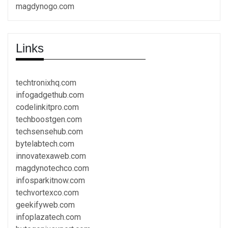
magdynogo.com
Links
techtronixhq.com
infogadgethub.com
codelinkitpro.com
techboostgen.com
techsensehub.com
bytelabtech.com
innovatexaweb.com
magdynotechco.com
infosparkitnow.com
techvortexco.com
geekifyweb.com
infoplazatech.com