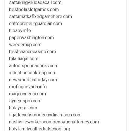
sattakingvikidadacall.com
bestbolaslotgames.com
sattamatkafixedgamehere.com
entrepreneurguardian.com
hibaby.info
paperwashington.com
weedemup.com
bestchancecasino.com
bilalliaqat.com
autodispensadores.com
inductioncooktopp.com
newsmedicaltoday.com
roofingnevada.info
magconnectx.com
synexispro.com
holayomi.com
ligadeciclismodecundinamarca.com
nashvilleworkerscompensationattorney.com
holyfamilycathedralschool.org