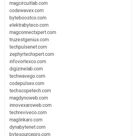
magcircuitlab.com
codewavex.com
byteboostco.com
elektrabyteco.com
magconnectxpert.com
truzestgenius.com
techpulsenet.com
zephyrtechxpert.com
infovortexco.com
digizinelab.com
techwavego.com
codepulsex.com
techscopetech.com
magdynoweb.com
innovexaroweb.com
techreviveco.com
maglinkaro.com
dynabytenet.com
bytesourcepro.com