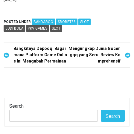
POSTED UNDER
BANDARQQ
SBOBET88
SLOT
JUDI BOLA
PKV GAMES
SLOT
P
Bangkitnya Depoqq: Bagai
Mengungkap Dunia Gocen
mana Platform Game Onlin
gqq yang Seru: Review Ko
o
e Ini Mengubah Permainan
mprehensif
s
t
n
a
v
Search
i
Search
g
a