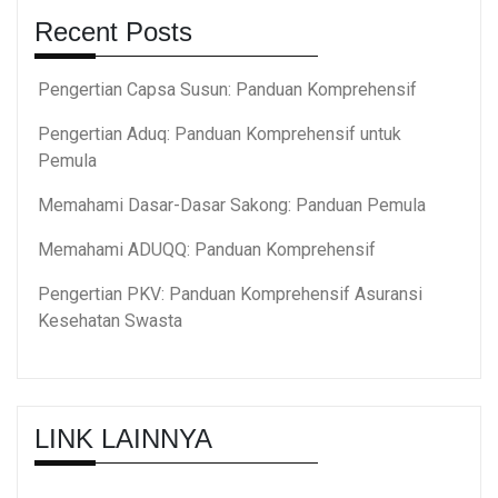
t
Recent Posts
i
o
Pengertian Capsa Susun: Panduan Komprehensif
n
Pengertian Aduq: Panduan Komprehensif untuk
Pemula
Memahami Dasar-Dasar Sakong: Panduan Pemula
Memahami ADUQQ: Panduan Komprehensif
Pengertian PKV: Panduan Komprehensif Asuransi
Kesehatan Swasta
LINK LAINNYA