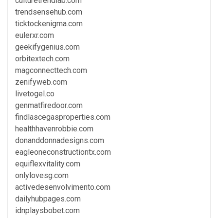
culturetrendlab.com
trendsensehub.com
ticktockenigma.com
eulerxr.com
geekifygenius.com
orbitextech.com
magconnecttech.com
zenifyweb.com
livetogel.co
genmatfiredoor.com
findlascegasproperties.com
healthhavenrobbie.com
donanddonnadesigns.com
eagleoneconstructiontx.com
equiflexvitality.com
onlylovesg.com
activedesenvolvimento.com
dailyhubpages.com
idnplaysbobet.com