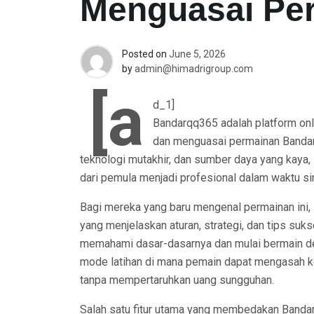
Menguasai Pe
Posted on
June 5, 2026
by
admin@himadrigroup.com
[a
d_1]
Bandarqq365 adalah platform onl
dan menguasai permainan Bandar
teknologi mutakhir, dan sumber daya yang kay
dari pemula menjadi profesional dalam waktu si
Bagi mereka yang baru mengenal permainan in
yang menjelaskan aturan, strategi, dan tips su
memahami dasar-dasarnya dan mulai bermain deng
mode latihan di mana pemain dapat mengasah ke
tanpa mempertaruhkan uang sungguhan.
Salah satu fitur utama yang membedakan Bandarq