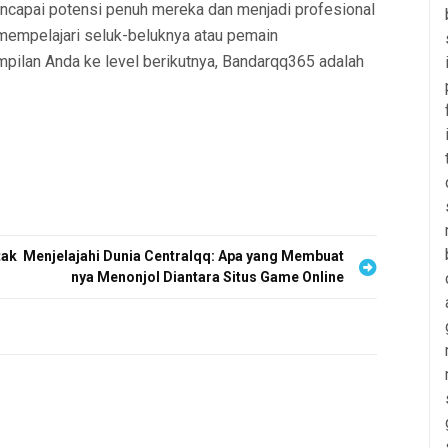
apai potensi penuh mereka dan menjadi profesional
 mempelajari seluk-beluknya atau pemain
pilan Anda ke level berikutnya, Bandarqq365 adalah
tak
Menjelajahi Dunia Centralqq: Apa yang Membuat
nya Menonjol Diantara Situs Game Online