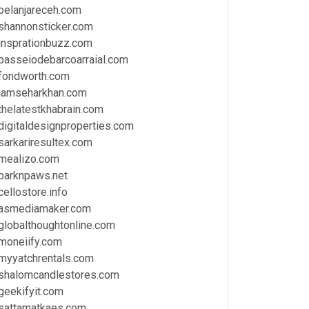
belanjareceh.com
shannonsticker.com
insprationbuzz.com
passeiodebarcoarraial.com
fondworth.com
iamseharkhan.com
thelatestkhabrain.com
digitaldesignproperties.com
sarkariresultex.com
mealizo.com
barknpaws.net
cellostore.info
asmediamaker.com
globalthoughtonline.com
moneiify.com
myyatchrentals.com
shalomcandlestores.com
geekifyit.com
sattamatkaes.com