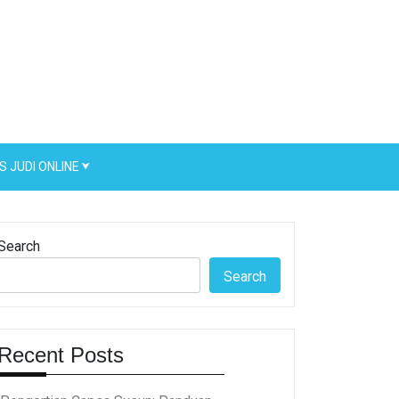
e dengan Slot
S JUDI ONLINE
ulsa Murah
Search
Search
Recent Posts