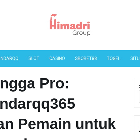
itus Slot Onlin
ANDARQQ
SLOT
CASINO
SBOBET88
TOGEL
SITU
dan Deposit P
ingga Pro:
ndarqq365
n Pemain untuk