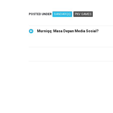
POSTED UNDER
BANDARQQ
PKV GAMES
P
Murniqq: Masa Depan Media Sosial?
o
s
t
n
a
v
i
g