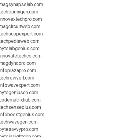
magsynapselab.com
techtronixgen.com
innovextechpro.com
magcircuitweb.com
techscopexpert.com
techpediaweb.com
bytelabgenius.com
innovatetechco.com
magdynopro.com
infoplazapro.com
techreviveit.com
infowavexpert.com
bytegeniusco.com
codematrixhub.com
techsenseplus.com
infoboostgenius.com
techwavegen.com
bytesavvypro.com
byteinsightgen.com