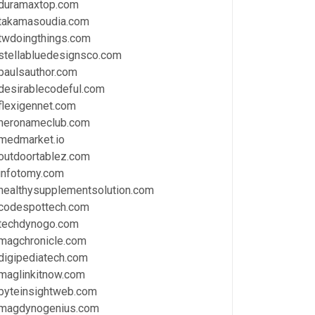
duramaxtop.com
takamasoudia.com
twdoingthings.com
stellabluedesignsco.com
paulsauthor.com
desirablecodeful.com
flexigennet.com
heronameclub.com
medmarket.io
outdoortablez.com
infotomy.com
healthysupplementsolution.com
codespottech.com
techdynogo.com
magchronicle.com
digipediatech.com
maglinkitnow.com
byteinsightweb.com
magdynogenius.com