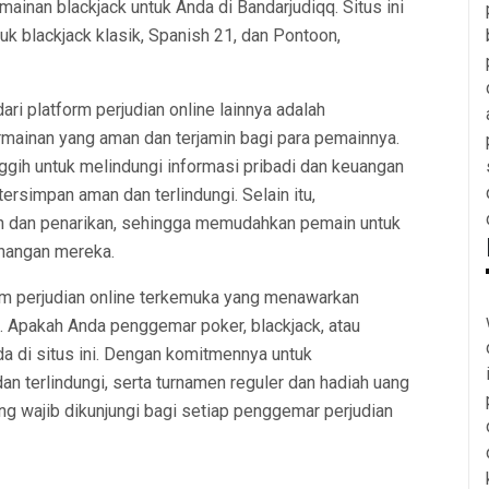
ainan blackjack untuk Anda di Bandarjudiqq. Situs ini
k blackjack klasik, Spanish 21, dan Pontoon,
i platform perjudian online lainnya adalah
mainan yang aman dan terjamin bagi para pemainnya.
nggih untuk melindungi informasi pribadi dan keuangan
rsimpan aman dan terlindungi. Selain itu,
n dan penarikan, sehingga memudahkan pemain untuk
nangan mereka.
orm perjudian online terkemuka yang menawarkan
. Apakah Anda penggemar poker, blackjack, atau
da di situs ini. Dengan komitmennya untuk
 terlindungi, serta turnamen reguler dan hadiah uang
ng wajib dikunjungi bagi setiap penggemar perjudian