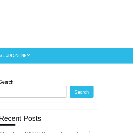
e dengan Slot
S JUDI ONLINE
ulsa Murah
Search
Search
Recent Posts