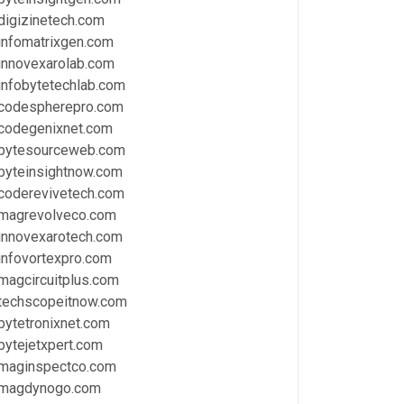
digizinetech.com
infomatrixgen.com
innovexarolab.com
infobytetechlab.com
codespherepro.com
codegenixnet.com
bytesourceweb.com
byteinsightnow.com
coderevivetech.com
magrevolveco.com
innovexarotech.com
infovortexpro.com
magcircuitplus.com
techscopeitnow.com
bytetronixnet.com
bytejetxpert.com
maginspectco.com
magdynogo.com