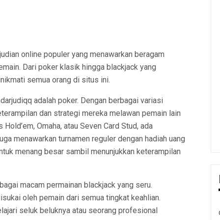
rjudian online populer yang menawarkan beragam
emain. Dari poker klasik hingga blackjack yang
ikmati semua orang di situs ini.
darjudiqq adalah poker. Dengan berbagai variasi
eterampilan dan strategi mereka melawan pemain lain
as Hold’em, Omaha, atau Seven Card Stud, ada
i juga menawarkan turnamen reguler dengan hadiah uang
untuk menang besar sambil menunjukkan keterampilan
rbagai macam permainan blackjack yang seru.
isukai oleh pemain dari semua tingkat keahlian.
jari seluk beluknya atau seorang profesional