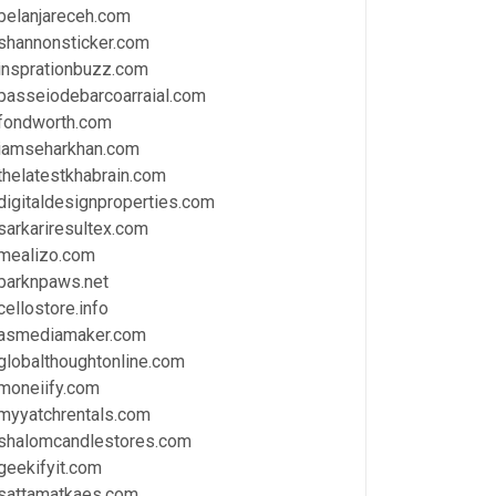
belanjareceh.com
shannonsticker.com
insprationbuzz.com
passeiodebarcoarraial.com
fondworth.com
iamseharkhan.com
thelatestkhabrain.com
digitaldesignproperties.com
sarkariresultex.com
mealizo.com
barknpaws.net
cellostore.info
asmediamaker.com
globalthoughtonline.com
moneiify.com
myyatchrentals.com
shalomcandlestores.com
geekifyit.com
sattamatkaes.com