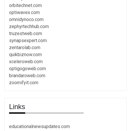
orbitechnet.com
optiwavex.com
omnidynoco.com
zephyrtechhub.com
truzestweb.com
synapsexpert.com
zentarolab.com
quikbiznow.com
xceleroweb.com
optigogoweb.com
brandaroweb.com
zoomifyit.com
Links
educationalnewsupdates.com