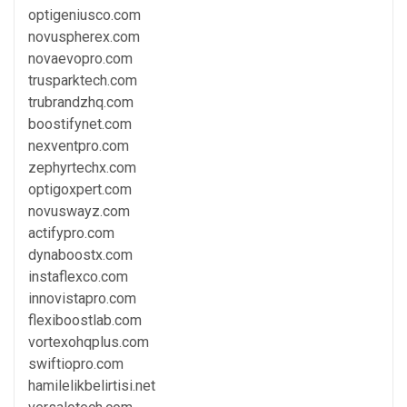
optigeniusco.com
novuspherex.com
novaevopro.com
trusparktech.com
trubrandzhq.com
boostifynet.com
nexventpro.com
zephyrtechx.com
optigoxpert.com
novuswayz.com
actifypro.com
dynaboostx.com
instaflexco.com
innovistapro.com
flexiboostlab.com
vortexohqplus.com
swiftiopro.com
hamilelikbelirtisi.net