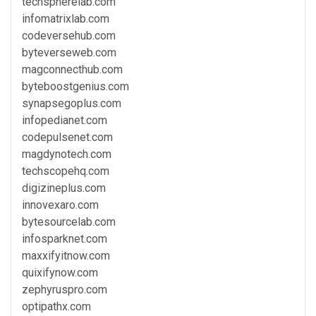
techspherelab.com
infomatrixlab.com
codeversehub.com
byteverseweb.com
magconnecthub.com
byteboostgenius.com
synapsegoplus.com
infopedianet.com
codepulsenet.com
magdynotech.com
techscopehq.com
digizineplus.com
innovexaro.com
bytesourcelab.com
infosparknet.com
maxxifyitnow.com
quixifynow.com
zephyruspro.com
optipathx.com