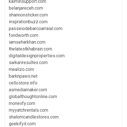
kaiminsupport.com
belanjareceh.com
shannonsticker.com
insprationbuzz.com
passeiodebarcoarraial.com
fondworth.com
iamseharkhan.com
thelatestkhabrain.com
digitaldesignproperties.com
sarkariresultex.com
mealizo.com
barknpaws.net
cellostore.info
asmediamaker.com
globalthoughtonline.com
moneiify.com
myyatchrentals.com
shalomcandlestores.com
geekifyit.com