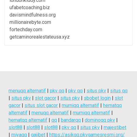
londonkiddy.com
ufabetcoaching.biz
davismindfulness.org
millionairebyte.com
fortechday.com
getcaminorealestateusa.xyz
menuqq alternatif
|
pkv qq
|
pkv qq
|
situs pkv
|
situs qq
|
situs pkv
|
slot gacor
|
situs pkv
|
sbobet login
|
slot
gacor
|
situs slot gacor
|
murniqq alternatif
|
hematqq
alternatif
|
menuqq alternatif
|
murniqq alternatif
|
hematqq alternatif
|
qq
|
bandarqq
|
dominoqq pkv
|
slot88
|
slot88
|
slot88
|
pkv qq
|
situs pkv
|
majestibet
|
miyaqq
|
gajibet
|
https://asikqq.pkvgamesresmi.org/