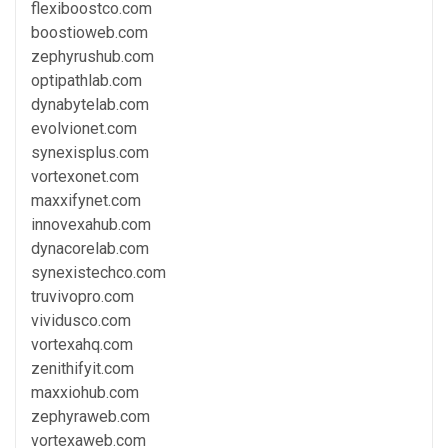
flexiboostco.com
boostioweb.com
zephyrushub.com
optipathlab.com
dynabytelab.com
evolvionet.com
synexisplus.com
vortexonet.com
maxxifynet.com
innovexahub.com
dynacorelab.com
synexistechco.com
truvivopro.com
vividusco.com
vortexahq.com
zenithifyit.com
maxxiohub.com
zephyraweb.com
vortexaweb.com