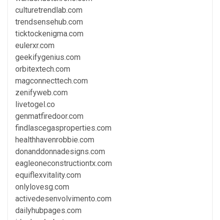
culturetrendlab.com
trendsensehub.com
ticktockenigma.com
eulerxr.com
geekifygenius.com
orbitextech.com
magconnecttech.com
zenifyweb.com
livetogel.co
genmatfiredoor.com
findlascegasproperties.com
healthhavenrobbie.com
donanddonnadesigns.com
eagleoneconstructiontx.com
equiflexvitality.com
onlylovesg.com
activedesenvolvimento.com
dailyhubpages.com