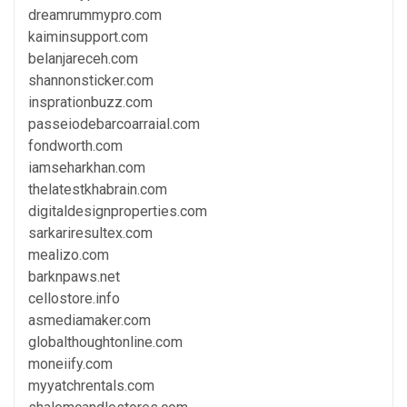
dreamrummypro.com
kaiminsupport.com
belanjareceh.com
shannonsticker.com
insprationbuzz.com
passeiodebarcoarraial.com
fondworth.com
iamseharkhan.com
thelatestkhabrain.com
digitaldesignproperties.com
sarkariresultex.com
mealizo.com
barknpaws.net
cellostore.info
asmediamaker.com
globalthoughtonline.com
moneiify.com
myyatchrentals.com