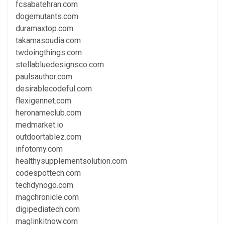
fcsabatehran.com
dogemutants.com
duramaxtop.com
takamasoudia.com
twdoingthings.com
stellabluedesignsco.com
paulsauthor.com
desirablecodeful.com
flexigennet.com
heronameclub.com
medmarket.io
outdoortablez.com
infotomy.com
healthysupplementsolution.com
codespottech.com
techdynogo.com
magchronicle.com
digipediatech.com
maglinkitnow.com