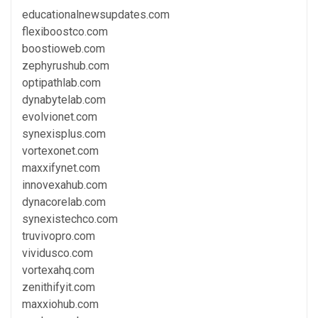
educationalnewsupdates.com
flexiboostco.com
boostioweb.com
zephyrushub.com
optipathlab.com
dynabytelab.com
evolvionet.com
synexisplus.com
vortexonet.com
maxxifynet.com
innovexahub.com
dynacorelab.com
synexistechco.com
truvivopro.com
vividusco.com
vortexahq.com
zenithifyit.com
maxxiohub.com