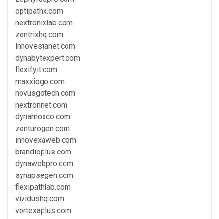
optipathx.com
nextronixlab.com
zentrixhq.com
innovestanet.com
dynabytexpert.com
flexifyit.com
maxxiogo.com
novusgotech.com
nextronnet.com
dynamoxco.com
zenturogen.com
innovexaweb.com
brandioplus.com
dynawebpro.com
synapsegen.com
flexipathlab.com
vividushq.com
vortexaplus.com