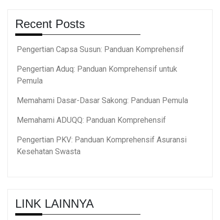
a
t
Recent Posts
i
o
Pengertian Capsa Susun: Panduan Komprehensif
n
Pengertian Aduq: Panduan Komprehensif untuk
Pemula
Memahami Dasar-Dasar Sakong: Panduan Pemula
Memahami ADUQQ: Panduan Komprehensif
Pengertian PKV: Panduan Komprehensif Asuransi
Kesehatan Swasta
LINK LAINNYA