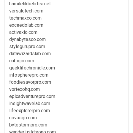
hamilelikbelirtisi.net
versalotech.com
techmaxco.com
exceedolab.com
activaxio.com
dynabytesco.com
stylegurupro.com
datawizardslab.com
cubiqio.com
geeklifechronicle.com
infospherepro.com
foodiesavorpro.com
vortexohq.com
epicadventurepro.com
insightwavelab.com
lifeexplorerpro.com
novusgo.com
bytestormpro.com
wanderlustchrono.com