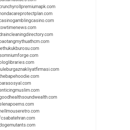
crunchyrollpremiumapk.com
hondacareprotectplan.com
casinogamblingcasino.com
towtimenews.com
draincleaningdirectory.com
baotangmythuathcm.com
jethukukburosu.com
somniumforge.com
bloglibraries.com
luleburgaznakliyatfirmasi.com
thebapehoodie.com
parasosyal.com
enticingmuslim.com
goodhealthsoundwealth.com
elenapoems.com
hellmouseretro.com
fcsabatehran.com
dogemutants.com