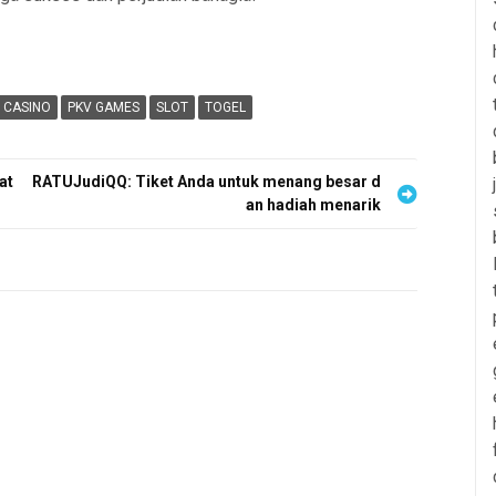
CASINO
PKV GAMES
SLOT
TOGEL
at
RATUJudiQQ: Tiket Anda untuk menang besar d
an hadiah menarik