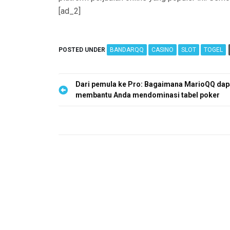
[ad_2]
POSTED UNDER
BANDARQQ
CASINO
SLOT
TOGEL
P
Dari pemula ke Pro: Bagaimana MarioQQ dap
membantu Anda mendominasi tabel poker
o
s
t
n
a
v
i