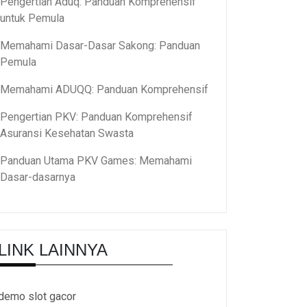
Pengertian Aduq: Panduan Komprehensif
untuk Pemula
Memahami Dasar-Dasar Sakong: Panduan
Pemula
Memahami ADUQQ: Panduan Komprehensif
Pengertian PKV: Panduan Komprehensif
Asuransi Kesehatan Swasta
Panduan Utama PKV Games: Memahami
Dasar-dasarnya
LINK LAINNYA
demo slot gacor