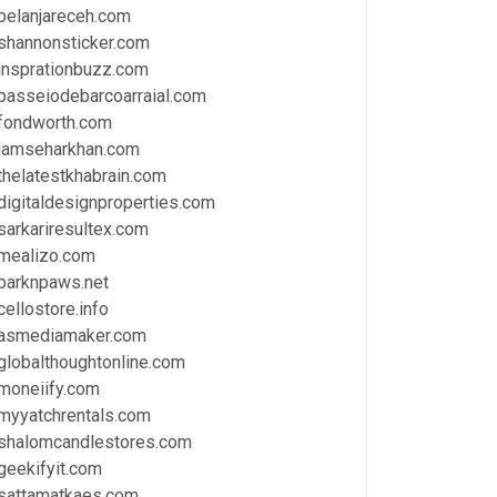
belanjareceh.com
shannonsticker.com
insprationbuzz.com
passeiodebarcoarraial.com
fondworth.com
iamseharkhan.com
thelatestkhabrain.com
digitaldesignproperties.com
sarkariresultex.com
mealizo.com
barknpaws.net
cellostore.info
asmediamaker.com
globalthoughtonline.com
moneiify.com
myyatchrentals.com
shalomcandlestores.com
geekifyit.com
sattamatkaes.com