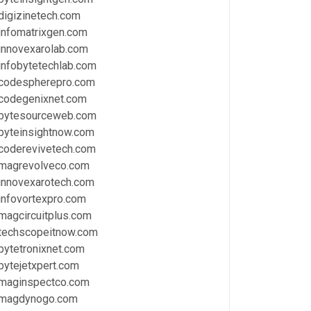
digizinetech.com
infomatrixgen.com
innovexarolab.com
infobytetechlab.com
codespherepro.com
codegenixnet.com
bytesourceweb.com
byteinsightnow.com
coderevivetech.com
magrevolveco.com
innovexarotech.com
infovortexpro.com
magcircuitplus.com
techscopeitnow.com
bytetronixnet.com
bytejetxpert.com
maginspectco.com
magdynogo.com