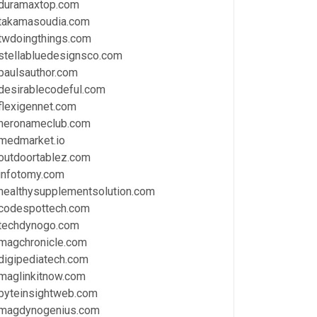
duramaxtop.com
takamasoudia.com
twdoingthings.com
stellabluedesignsco.com
paulsauthor.com
desirablecodeful.com
flexigennet.com
heronameclub.com
medmarket.io
outdoortablez.com
infotomy.com
healthysupplementsolution.com
codespottech.com
techdynogo.com
magchronicle.com
digipediatech.com
maglinkitnow.com
byteinsightweb.com
magdynogenius.com