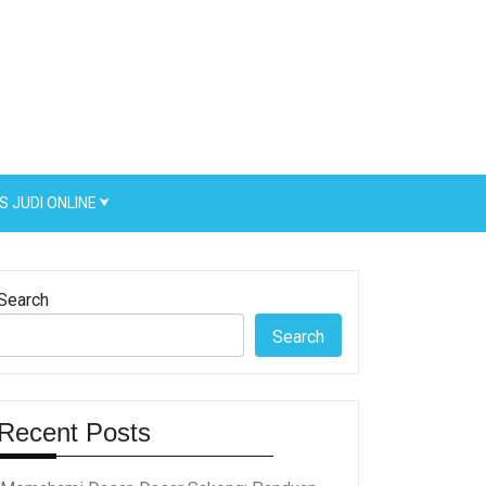
e dengan Slot
S JUDI ONLINE
ulsa Murah
Search
Search
Recent Posts