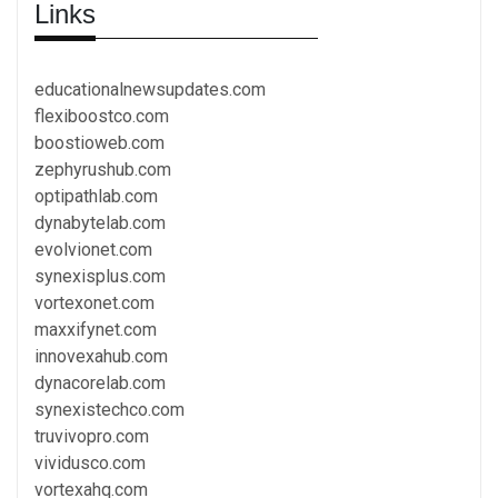
Links
educationalnewsupdates.com
flexiboostco.com
boostioweb.com
zephyrushub.com
optipathlab.com
dynabytelab.com
evolvionet.com
synexisplus.com
vortexonet.com
maxxifynet.com
innovexahub.com
dynacorelab.com
synexistechco.com
truvivopro.com
vividusco.com
vortexahq.com