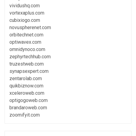
vividushq.com
vortexaplus.com
cubixiogo.com
novuspherenet.com
orbitechnet.com
optiwavex.com
omnidynoco.com
zephyrtechhub.com
truzestweb.com
synapsexpert.com
zentarolab.com
quikbiznow.com
xceleroweb.com
optigogoweb.com
brandaroweb.com
zoomifyit.com