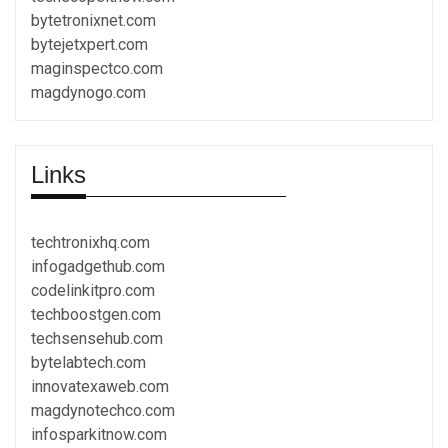
bytetronixnet.com
bytejetxpert.com
maginspectco.com
magdynogo.com
Links
techtronixhq.com
infogadgethub.com
codelinkitpro.com
techboostgen.com
techsensehub.com
bytelabtech.com
innovatexaweb.com
magdynotechco.com
infosparkitnow.com