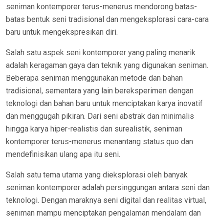
seniman kontemporer terus-menerus mendorong batas-
batas bentuk seni tradisional dan mengeksplorasi cara-cara
baru untuk mengekspresikan diri.
Salah satu aspek seni kontemporer yang paling menarik
adalah keragaman gaya dan teknik yang digunakan seniman.
Beberapa seniman menggunakan metode dan bahan
tradisional, sementara yang lain bereksperimen dengan
teknologi dan bahan baru untuk menciptakan karya inovatif
dan menggugah pikiran. Dari seni abstrak dan minimalis
hingga karya hiper-realistis dan surealistik, seniman
kontemporer terus-menerus menantang status quo dan
mendefinisikan ulang apa itu seni.
Salah satu tema utama yang dieksplorasi oleh banyak
seniman kontemporer adalah persinggungan antara seni dan
teknologi. Dengan maraknya seni digital dan realitas virtual,
seniman mampu menciptakan pengalaman mendalam dan