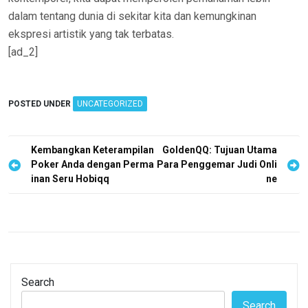
dalam tentang dunia di sekitar kita dan kemungkinan
ekspresi artistik yang tak terbatas.
[ad_2]
POSTED UNDER
UNCATEGORIZED
P
Kembangkan Keterampilan
GoldenQQ: Tujuan Utama
Poker Anda dengan Perma
Para Penggemar Judi Onli
o
inan Seru Hobiqq
ne
s
t
n
a
v
Search
i
Search