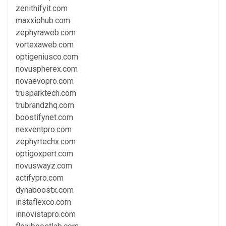
zenithifyit.com
maxxiohub.com
zephyraweb.com
vortexaweb.com
optigeniusco.com
novuspherex.com
novaevopro.com
trusparktech.com
trubrandzhq.com
boostifynet.com
nexventpro.com
zephyrtechx.com
optigoxpert.com
novuswayz.com
actifypro.com
dynaboostx.com
instaflexco.com
innovistapro.com