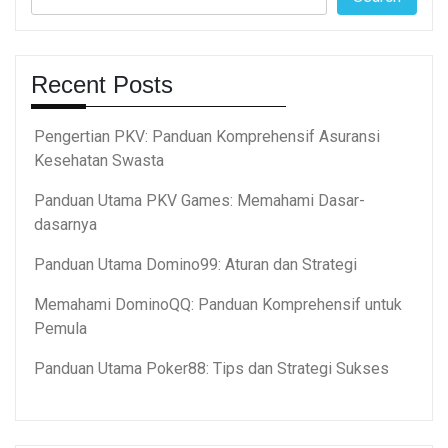
g
a
t
Recent Posts
i
o
Pengertian PKV: Panduan Komprehensif Asuransi
n
Kesehatan Swasta
Panduan Utama PKV Games: Memahami Dasar-
dasarnya
Panduan Utama Domino99: Aturan dan Strategi
Memahami DominoQQ: Panduan Komprehensif untuk
Pemula
Panduan Utama Poker88: Tips dan Strategi Sukses