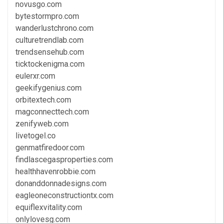
novusgo.com
bytestormpro.com
wanderlustchrono.com
culturetrendlab.com
trendsensehub.com
ticktockenigma.com
eulerxr.com
geekifygenius.com
orbitextech.com
magconnecttech.com
zenifyweb.com
livetogel.co
genmatfiredoor.com
findlascegasproperties.com
healthhavenrobbie.com
donanddonnadesigns.com
eagleoneconstructiontx.com
equiflexvitality.com
onlylovesg.com