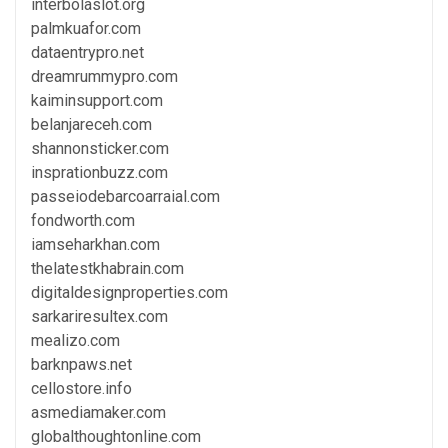
interbolaslot.org
palmkuafor.com
dataentrypro.net
dreamrummypro.com
kaiminsupport.com
belanjareceh.com
shannonsticker.com
insprationbuzz.com
passeiodebarcoarraial.com
fondworth.com
iamseharkhan.com
thelatestkhabrain.com
digitaldesignproperties.com
sarkariresultex.com
mealizo.com
barknpaws.net
cellostore.info
asmediamaker.com
globalthoughtonline.com