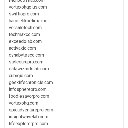
flexiboostlab.com
vortexohqplus.com
swiftiopro.com
hamilelikbelirtisi.net
versalotech.com
techmaxco.com
exceedolab.com
activaxio.com
dynabytesco.com
stylegurupro.com
datawizardslab.com
cubiqio.com
geeklifechronicle.com
infospherepro.com
foodiesavorpro.com
vortexohq.com
epicadventurepro.com
insightwavelab.com
lifeexplorerpro.com