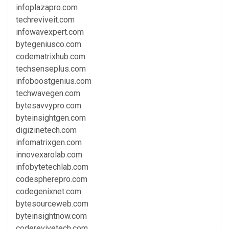
infoplazapro.com
techreviveit.com
infowavexpert.com
bytegeniusco.com
codematrixhub.com
techsenseplus.com
infoboostgenius.com
techwavegen.com
bytesavvypro.com
byteinsightgen.com
digizinetech.com
infomatrixgen.com
innovexarolab.com
infobytetechlab.com
codespherepro.com
codegenixnet.com
bytesourceweb.com
byteinsightnow.com
coderevivetech.com