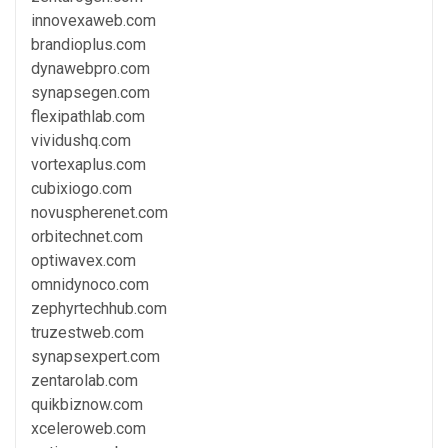
innovexaweb.com
brandioplus.com
dynawebpro.com
synapsegen.com
flexipathlab.com
vividushq.com
vortexaplus.com
cubixiogo.com
novuspherenet.com
orbitechnet.com
optiwavex.com
omnidynoco.com
zephyrtechhub.com
truzestweb.com
synapsexpert.com
zentarolab.com
quikbiznow.com
xceleroweb.com