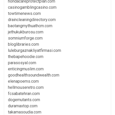
hondacareprotectplan.com
casinogamblingcasino.com
towtimenews.com
draincleaningdirectory.com
baotangmythuathcm.com
jethukukburosu.com
somniumforge.com
bloglibraries.com
luleburgaznakliyatfirmasi.com
thebapehoodie.com
parasosyal.com
enticingmuslim.com
goodhealthsoundwealth.com
elenapoems.com
hellmouseretro.com
fcsabatehran.com
dogemutants.com
duramaxtop.com
takamasoudia.com