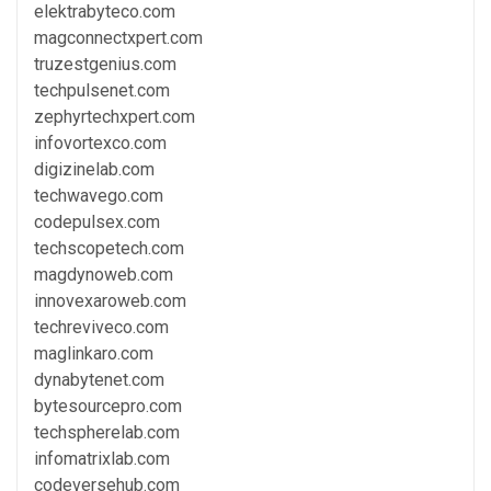
elektrabyteco.com
magconnectxpert.com
truzestgenius.com
techpulsenet.com
zephyrtechxpert.com
infovortexco.com
digizinelab.com
techwavego.com
codepulsex.com
techscopetech.com
magdynoweb.com
innovexaroweb.com
techreviveco.com
maglinkaro.com
dynabytenet.com
bytesourcepro.com
techspherelab.com
infomatrixlab.com
codeversehub.com