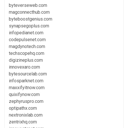
byteverseweb.com
magconnecthub.com
byteboostgenius.com
synapsegoplus.com
infopedianet.com
codepulsenet.com
magdynotech.com
techscopehq.com
digizineplus.com
innovexaro.com
bytesourcelab.com
infosparknet.com
maxxifyitnow.com
quixifynow.com
zephyruspro.com
optipathx.com
nextronixlab.com
zentrixhq.com