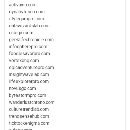
activaxio.com
dynabytesco.com
stylegurupro.com
datawizardslab.com
cubiqio.com
geeklifechronicle.com
infospherepro.com
foodiesavorpro.com
vortexohq.com
epicadventurepro.com
insightwavelab.com
lifeexplorerpro.com
novusgo.com
bytestormpro.com
wanderlustchrono.com
culturetrendlab.com
trendsensehub.com
ticktockenigma.com