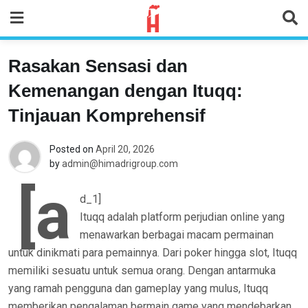
Skip
to
content
Rasakan Sensasi dan
Kemenangan dengan Ituqq:
Tinjauan Komprehensif
Posted on
April 20, 2026
by
admin@himadrigroup.com
[a
d_1]
Ituqq adalah platform perjudian online yang
menawarkan berbagai macam permainan
untuk dinikmati para pemainnya. Dari poker hingga slot, Ituqq
memiliki sesuatu untuk semua orang. Dengan antarmuka
yang ramah pengguna dan gameplay yang mulus, Ituqq
memberikan pengalaman bermain game yang mendebarkan