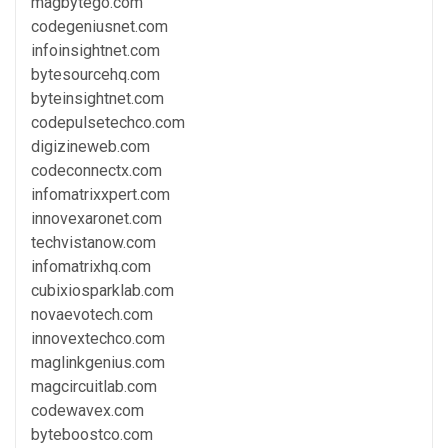
magbytego.com
codegeniusnet.com
infoinsightnet.com
bytesourcehq.com
byteinsightnet.com
codepulsetechco.com
digizineweb.com
codeconnectx.com
infomatrixxpert.com
innovexaronet.com
techvistanow.com
infomatrixhq.com
cubixiosparklab.com
novaevotech.com
innovextechco.com
maglinkgenius.com
magcircuitlab.com
codewavex.com
byteboostco.com