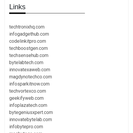
Links
techtronixhq.com
infogadgethub.com
codelinkitpro.com
techboostgen.com
techsensehub.com
bytelabtech.com
innovatexaweb.com
magdynotechco.com
infosparkitnow.com
techvortexco.com
geekifyweb.com
infoplazatech.com
bytegeniusxpert.com
innovatebytelab.com
infobytepro.com