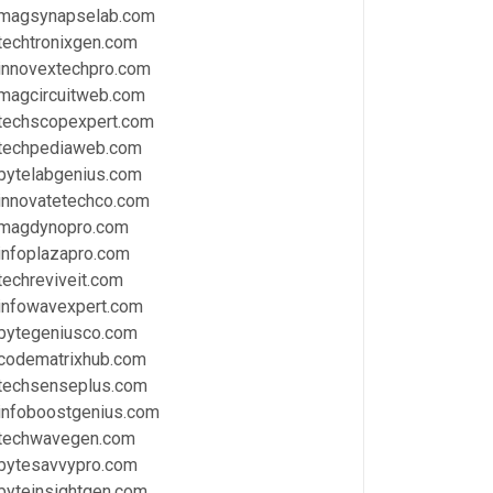
magsynapselab.com
techtronixgen.com
innovextechpro.com
magcircuitweb.com
techscopexpert.com
techpediaweb.com
bytelabgenius.com
innovatetechco.com
magdynopro.com
infoplazapro.com
techreviveit.com
infowavexpert.com
bytegeniusco.com
codematrixhub.com
techsenseplus.com
infoboostgenius.com
techwavegen.com
bytesavvypro.com
byteinsightgen.com