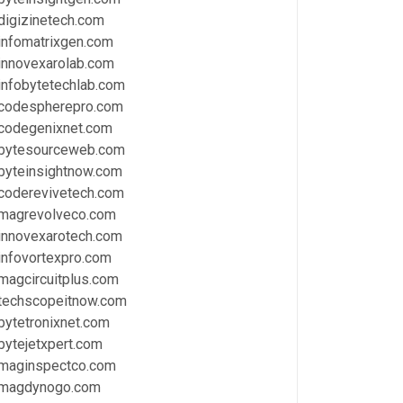
digizinetech.com
infomatrixgen.com
innovexarolab.com
infobytetechlab.com
codespherepro.com
codegenixnet.com
bytesourceweb.com
byteinsightnow.com
coderevivetech.com
magrevolveco.com
innovexarotech.com
infovortexpro.com
magcircuitplus.com
techscopeitnow.com
bytetronixnet.com
bytejetxpert.com
maginspectco.com
magdynogo.com