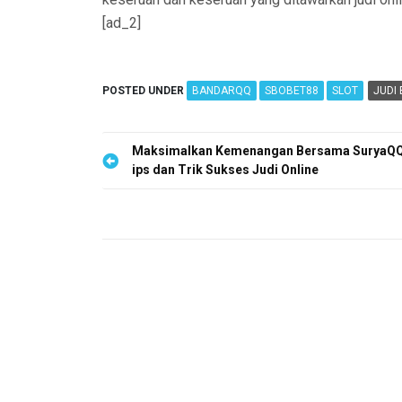
[ad_2]
POSTED UNDER
BANDARQQ
SBOBET88
SLOT
JUDI
P
Maksimalkan Kemenangan Bersama SuryaQQ
ips dan Trik Sukses Judi Online
o
s
t
n
a
v
i