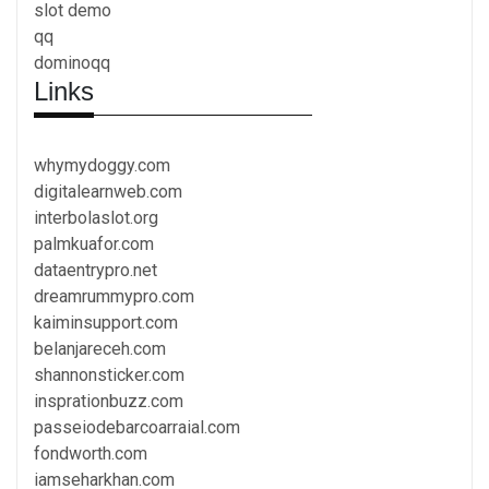
slot demo
qq
dominoqq
Links
whymydoggy.com
digitalearnweb.com
interbolaslot.org
palmkuafor.com
dataentrypro.net
dreamrummypro.com
kaiminsupport.com
belanjareceh.com
shannonsticker.com
insprationbuzz.com
passeiodebarcoarraial.com
fondworth.com
iamseharkhan.com