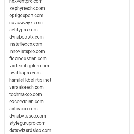
nexventpro.com
zephyrtechx.com
optigoxpert.com
novuswayz.com
actifypro.com
dynaboostx.com
instaflexco.com
innovistapro.com
flexiboostlab.com
vortexohqplus.com
swiftiopro.com
hamilelikbelirtisi.net
versalotech.com
techmaxco.com
exceedolab.com
activaxio.com
dynabytesco.com
stylegurupro.com
datawizardslab.com