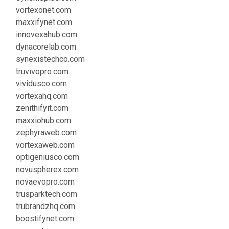
vortexonet.com
maxxifynet.com
innovexahub.com
dynacorelab.com
synexistechco.com
truvivopro.com
vividusco.com
vortexahq.com
zenithifyit.com
maxxiohub.com
zephyraweb.com
vortexaweb.com
optigeniusco.com
novuspherex.com
novaevopro.com
trusparktech.com
trubrandzhq.com
boostifynet.com