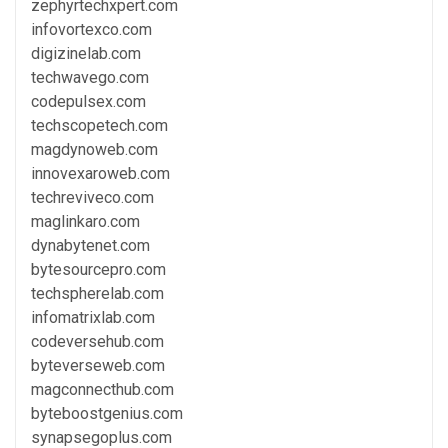
zephyrtechxpert.com
infovortexco.com
digizinelab.com
techwavego.com
codepulsex.com
techscopetech.com
magdynoweb.com
innovexaroweb.com
techreviveco.com
maglinkaro.com
dynabytenet.com
bytesourcepro.com
techspherelab.com
infomatrixlab.com
codeversehub.com
byteverseweb.com
magconnecthub.com
byteboostgenius.com
synapsegoplus.com