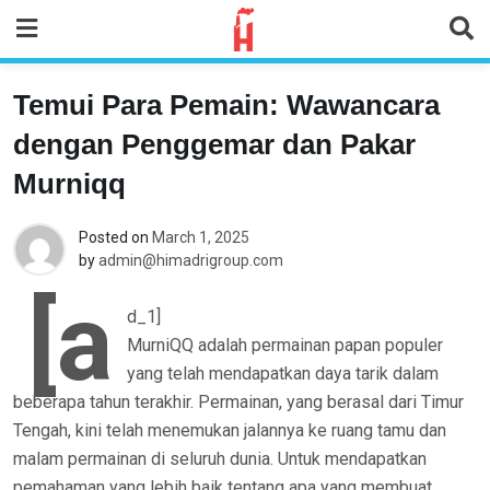
Skip
to
content
Temui Para Pemain: Wawancara
dengan Penggemar dan Pakar
Murniqq
Posted on
March 1, 2025
by
admin@himadrigroup.com
[a
d_1]
MurniQQ adalah permainan papan populer
yang telah mendapatkan daya tarik dalam
beberapa tahun terakhir. Permainan, yang berasal dari Timur
Tengah, kini telah menemukan jalannya ke ruang tamu dan
malam permainan di seluruh dunia. Untuk mendapatkan
pemahaman yang lebih baik tentang apa yang membuat