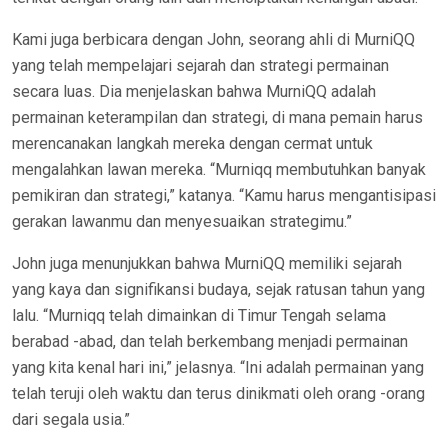
Kami juga berbicara dengan John, seorang ahli di MurniQQ
yang telah mempelajari sejarah dan strategi permainan
secara luas. Dia menjelaskan bahwa MurniQQ adalah
permainan keterampilan dan strategi, di mana pemain harus
merencanakan langkah mereka dengan cermat untuk
mengalahkan lawan mereka. “Murniqq membutuhkan banyak
pemikiran dan strategi,” katanya. “Kamu harus mengantisipasi
gerakan lawanmu dan menyesuaikan strategimu.”
John juga menunjukkan bahwa MurniQQ memiliki sejarah
yang kaya dan signifikansi budaya, sejak ratusan tahun yang
lalu. “Murniqq telah dimainkan di Timur Tengah selama
berabad -abad, dan telah berkembang menjadi permainan
yang kita kenal hari ini,” jelasnya. “Ini adalah permainan yang
telah teruji oleh waktu dan terus dinikmati oleh orang -orang
dari segala usia.”