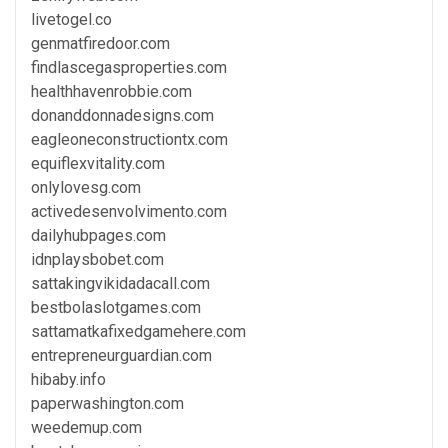
livetogel.co
genmatfiredoor.com
findlascegasproperties.com
healthhavenrobbie.com
donanddonnadesigns.com
eagleoneconstructiontx.com
equiflexvitality.com
onlylovesg.com
activedesenvolvimento.com
dailyhubpages.com
idnplaysbobet.com
sattakingvikidadacall.com
bestbolaslotgames.com
sattamatkafixedgamehere.com
entrepreneurguardian.com
hibaby.info
paperwashington.com
weedemup.com