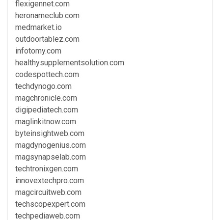
flexigennet.com
heronameclub.com
medmarket.io
outdoortablez.com
infotomy.com
healthysupplementsolution.com
codespottech.com
techdynogo.com
magchronicle.com
digipediatech.com
maglinkitnow.com
byteinsightweb.com
magdynogenius.com
magsynapselab.com
techtronixgen.com
innovextechpro.com
magcircuitweb.com
techscopexpert.com
techpediaweb.com