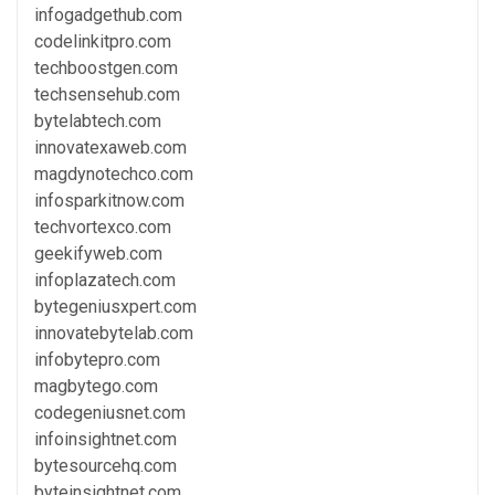
infogadgethub.com
codelinkitpro.com
techboostgen.com
techsensehub.com
bytelabtech.com
innovatexaweb.com
magdynotechco.com
infosparkitnow.com
techvortexco.com
geekifyweb.com
infoplazatech.com
bytegeniusxpert.com
innovatebytelab.com
infobytepro.com
magbytego.com
codegeniusnet.com
infoinsightnet.com
bytesourcehq.com
byteinsightnet.com