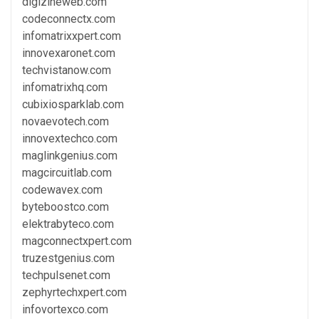
digizineweb.com
codeconnectx.com
infomatrixxpert.com
innovexaronet.com
techvistanow.com
infomatrixhq.com
cubixiosparklab.com
novaevotech.com
innovextechco.com
maglinkgenius.com
magcircuitlab.com
codewavex.com
byteboostco.com
elektrabyteco.com
magconnectxpert.com
truzestgenius.com
techpulsenet.com
zephyrtechxpert.com
infovortexco.com