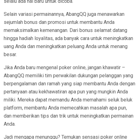
selalu ada hal baru untuk dicoba.
Selain variasi permainannya, AbangQQ juga menawarkan
sejumlah bonus dan promosi untuk membantu Anda
memaksimalkan kemenangan. Dari bonus selamat datang
hingga hadiah loyalitas, ada banyak cara untuk meningkatkan
uang Anda dan meningkatkan peluang Anda untuk menang
besar.
Jika Anda baru mengenal poker online, jangan khawatir –
AbangQQ memiliki tim perwakilan dukungan pelanggan yang
berpengalaman dan ramah yang siap membantu Anda dengan
pertanyaan atau kekhawatiran apa pun yang mungkin Anda
miliki. Mereka dapat memandu Anda memahami seluk beluk
platform, membantu Anda memecahkan masalah apa pun,
dan memberikan tips dan trik untuk meningkatkan permainan
Anda.
Jadi mengapa menunggu? Temukan sensasi poker online