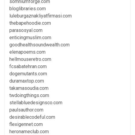
somniumforge.com
bloglibraries.com
luleburgaznakliyatfirmasi.com
thebapehoodie.com
parasosyal.com
enticingmuslim.com
goodhealthsoundwealth.com
elenapoems.com
hellmouseretro.com
fcsabatehran.com
dogemutants.com
duramaxtop.com
takamasoudia.com
twdoingthings.com
stellabluedesignsco.com
paulsauthor.com
desirablecodeful.com
flexigennet.com
heronameclub.com