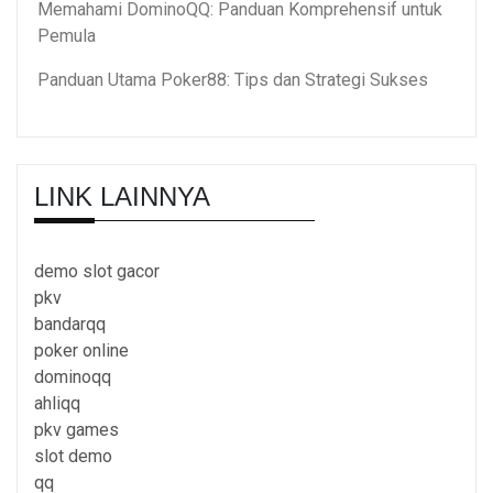
Memahami DominoQQ: Panduan Komprehensif untuk
Pemula
Panduan Utama Poker88: Tips dan Strategi Sukses
LINK LAINNYA
demo slot gacor
pkv
bandarqq
poker online
dominoqq
ahliqq
pkv games
slot demo
qq