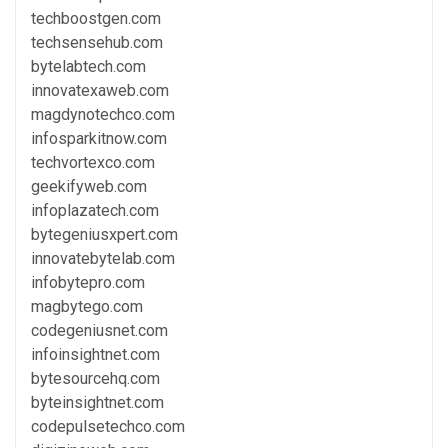
techboostgen.com
techsensehub.com
bytelabtech.com
innovatexaweb.com
magdynotechco.com
infosparkitnow.com
techvortexco.com
geekifyweb.com
infoplazatech.com
bytegeniusxpert.com
innovatebytelab.com
infobytepro.com
magbytego.com
codegeniusnet.com
infoinsightnet.com
bytesourcehq.com
byteinsightnet.com
codepulsetechco.com