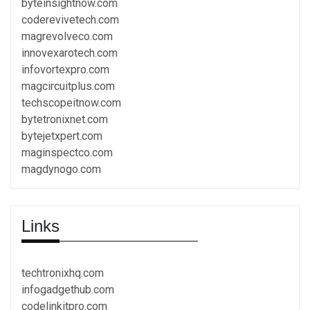
byteinsightnow.com
coderevivetech.com
magrevolveco.com
innovexarotech.com
infovortexpro.com
magcircuitplus.com
techscopeitnow.com
bytetronixnet.com
bytejetxpert.com
maginspectco.com
magdynogo.com
Links
techtronixhq.com
infogadgethub.com
codelinkitpro.com