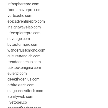
infospherepro.com
foodiesavorpro.com
vortexohq.com
epicadventurepro.com
insightwavelab.com
lifeexplorerpro.com
novusgo.com
bytestormpro.com
wanderlustchrono.com
culturetrendlab.com
trendsensehub.com
ticktockenigma.com
eulerxr.com
geekifygenius.com
orbitextech.com
magconnecttech.com
zenifyweb.com
livetogel.co