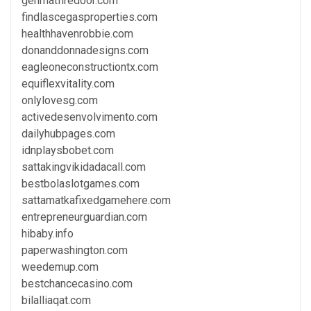
genmatfiredoor.com
findlascegasproperties.com
healthhavenrobbie.com
donanddonnadesigns.com
eagleoneconstructiontx.com
equiflexvitality.com
onlylovesg.com
activedesenvolvimento.com
dailyhubpages.com
idnplaysbobet.com
sattakingvikidadacall.com
bestbolaslotgames.com
sattamatkafixedgamehere.com
entrepreneurguardian.com
hibaby.info
paperwashington.com
weedemup.com
bestchancecasino.com
bilalliaqat.com