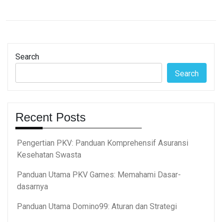
t
n
a
v
Search
i
Search
g
a
t
Recent Posts
i
o
Pengertian PKV: Panduan Komprehensif Asuransi
n
Kesehatan Swasta
Panduan Utama PKV Games: Memahami Dasar-
dasarnya
Panduan Utama Domino99: Aturan dan Strategi