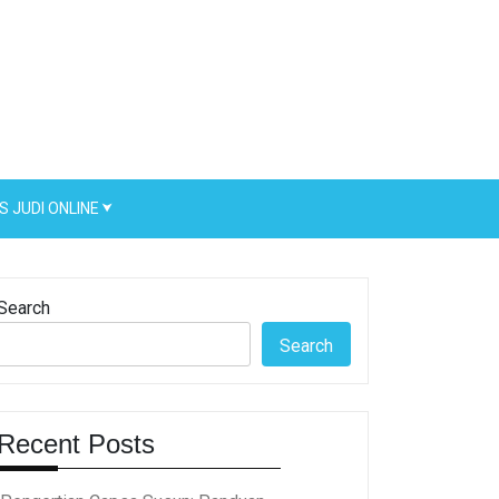
e dengan Slot
S JUDI ONLINE
ulsa Murah
Search
Search
Recent Posts