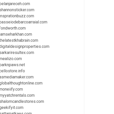
belanjareceh.com
shannonsticker.com
insprationbuzz.com
passeiodebarcoarraial.com
fondworth.com
iamseharkhan.com
thelatestkhabrain.com
digitaldesignproperties.com
sarkariresultex.com
mealizo.com
barknpaws.net
cellostore.info
asmediamaker.com
globalthoughtonline.com
moneiify.com
myyatchrentals.com
shalomcandlestores.com
geekifyit.com
sattamatkaes.com