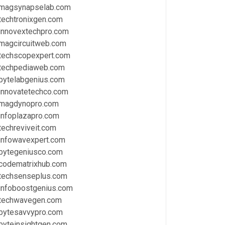
magsynapselab.com
techtronixgen.com
innovextechpro.com
magcircuitweb.com
techscopexpert.com
techpediaweb.com
bytelabgenius.com
innovatetechco.com
magdynopro.com
infoplazapro.com
techreviveit.com
infowavexpert.com
bytegeniusco.com
codematrixhub.com
techsenseplus.com
infoboostgenius.com
techwavegen.com
bytesavvypro.com
byteinsightgen.com