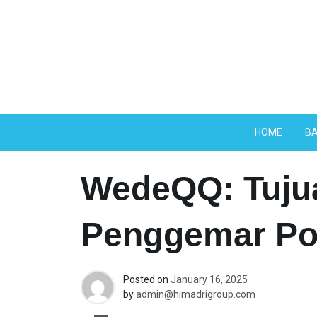
Skip
to
content
Daftar S
HOME
B
Gacor 
WedeQQ: Tuju
Penggemar Po
Posted on
January 16, 2025
by
admin@himadrigroup.com